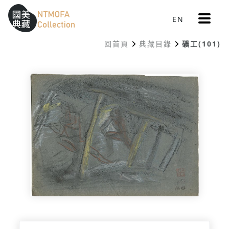
更
EN
跳到中間主要內容區
網站導覽
:::
多
選
回首頁
典藏目錄
礦工(101)
單
:::