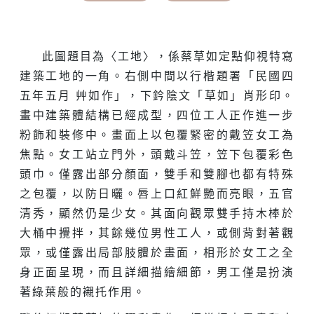
此圖題目為〈工地〉，係蔡草如定點仰視特寫
建築工地的一角。右側中間以行楷題署「民國四
五年五月 艸如作」，下鈐陰文「草如」肖形印。
畫中建築體結構已經成型，四位工人正作進一步
粉飾和裝修中。畫面上以包覆緊密的戴笠女工為
焦點。女工站立門外，頭戴斗笠，笠下包覆彩色
頭巾。僅露出部分顏面，雙手和雙腳也都有特殊
之包覆，以防日曬。唇上口紅鮮艷而亮眼，五官
清秀，顯然仍是少女。其面向觀眾雙手持木棒於
大桶中攪拌，其餘幾位男性工人，或側背對著觀
眾，或僅露出局部肢體於畫面，相形於女工之全
身正面呈現，而且詳細描繪細節，男工僅是扮演
著綠葉般的襯托作用。