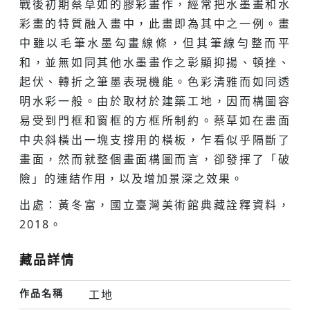
戰後初期蔡草如的膠彩畫作，經常把水墨畫和水
彩畫的特質融入畫中，此畫即為其中之一例。畫
中雖以毛筆水墨勾畫線條，但其筆線勻整而平
和，並無如同其他水墨畫作之彰顯抑揚、頓挫、
起伏、轉折之筆墨表現機能。色彩清雅而如同透
明水彩一般。由於取材於建築工地，因而構圖容
易受到門框和窗框的方框所制約。蔡草如在畫面
中央斜橫出一塊支撐用的橫板，乍看似乎隔斷了
畫面，然而就整個畫面構圖而言，卻發揮了「破
險」的連結作用，以及增加景深之效果。
出處：黃冬富，國立臺灣美術館典藏詮釋資料，
2018。
藏品詳情
作品名稱
工地