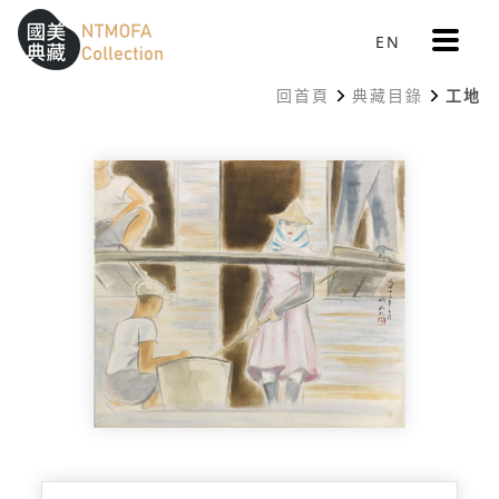
更
EN
跳到中間主要內容區
網站導覽
:::
多
選
回首頁
典藏目錄
工地
單
:::