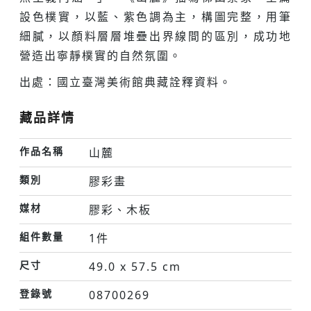
設色樸實，以藍、紫色調為主，構圖完整，用筆
細膩，以顏料層層堆疊出界線間的區別，成功地
營造出寧靜樸實的自然氛圍。
出處：國立臺灣美術館典藏詮釋資料。
藏品詳情
作品名稱
山麓
類別
膠彩畫
媒材
膠彩、木板
組件數量
1件
尺寸
49.0 x 57.5 cm
登錄號
08700269