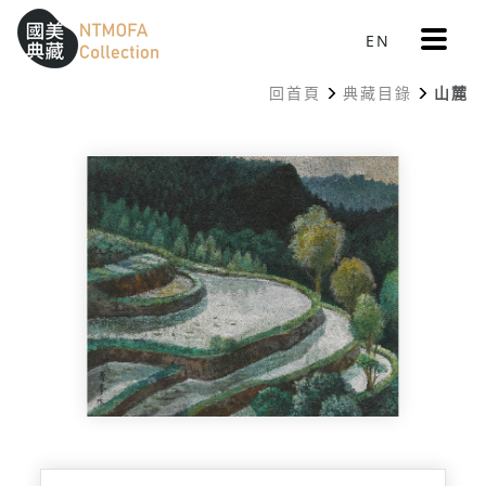
更
EN
跳到中間主要內容區
網站導覽
:::
多
選
回首頁
典藏目錄
山麓
單
:::