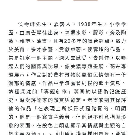
侯壽峰先生，嘉義人，1938年生，小學學
歷，由廣告學徒出身，精通水彩、膠彩，旁及陶
藝、雕塑、油畫，且有20多年的舞台經驗，致力
於美育，多才多藝，貢獻卓著。候壽峰的作品，
常是訂定一個主題，深入去感受、去創作，以喚
起人們的關懷與沈思，像美濃專題畫展、花卉專
題展示，作品對於農村景物與風俗民情懷有一份
濃郁的情感，作品中常流露著純樸的鄉土氣息。
這種深沈的「專題創作」等同於以藝術記錄歷
史，深受評論家的讚賞與肯定。老畫家劉其偉評
他的作品「在表現上所採形式是踏實的、明顯
的，他是一個寫實主義者，但他絕不刻意描摩形
象的表面，在設色上頗能顯示其情感與主觀的自
然主義內涵。」。《山麓》描寫梯田景象，全篇