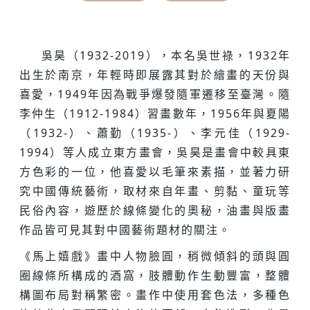
吳昊（1932-2019），本名吳世祿，1932年
出生於南京，年輕時即展露其對於繪畫的天份與
喜愛，1949年因為戰爭爆發隨軍遷移至臺灣。隨
李仲生（1912-1984）習畫數年，1956年與夏陽
（1932-）、蕭勤（1935-）、李元佳（1929-
1994）等人成立東方畫會，吳昊是畫會中較具東
方色彩的一位，他喜愛以毛筆來素描，並著力研
究中國傳統藝術，取材來自年畫、剪黏、童玩等
民俗內容，遊歷於線條變化的奧秘，油畫與版畫
作品皆可見其對中國藝術題材的關注。
《馬上嬉戲》畫中人物臉圓，稍微傾斜的頭與圓
圈線條所構成的酒窩，肢體動作生動豐富，整體
構圖布局對稱繁密。畫作中使用套色法，多種色