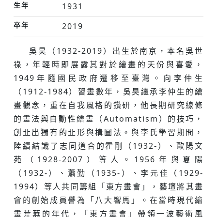
生年
1931
卒年
2019
吳昊（1932-2019）出生於南京，本名吳世
祿，年輕時即展露其對於繪畫的天份與喜愛，
1949年隨國民政府遷移至臺灣。向李仲生
（1912-1984）習畫數年，吳昊繼承李仲生的繪
畫觀念，重在自我風格的鑽研，他長期研究線條
的畫法與自動性繪畫（Automatism）的技巧，
創㐀出獨有的㐀形與構圖法。與李氏學習期間，
陸續結識了志同道合的霍剛（1932-）、歐陽文
苑（1928-2007）等人。1956年與夏陽
（1932-）、蕭勤（1935-）、李元佳（1929-
1994）等人共同籌組「東方畫會」，藝壇將其畫
會的創始成員譽為「八大響馬」。在當時現代繪
畫荒蕪的年代，「東方畫會」帶領一波藝術風