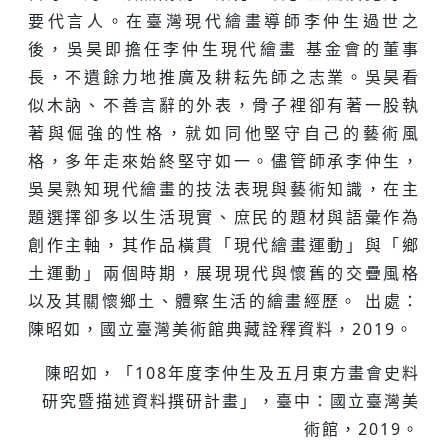
要代言人。在臺灣現代繪畫導師李仲生過世之
後，吳昊即擔任李仲生現代繪畫 基金會的董事
長，不遺餘力地推廣及耕耘先師之志業。吳昊看
似木訥、不善言辭的外表，骨子裡卻有著一股執
著與倔強的性格，就如同他堅守自己的藝術風
格，多年走來始終堅守如一。儘管師承李仲生，
吳昊熟知現代繪畫的技法表現與藝術知識，在主
題選擇卻多以生活現實、庶民的題材與語彙作為
創作主軸，其作品橫貫「現代繪畫運動」與「鄉
土運動」兩個時期，展現現代與懷舊的交疊風格
以及其關懷鄉土、體察生活的繪畫經歷。 出處：
陳昭如，國立臺灣美術館典藏詮釋資料，2019。
陳昭如，「108年度李仲生及五月東方畫會史料
研究暨描述資料撰研計畫」，臺中：國立臺灣美
術館，2019。