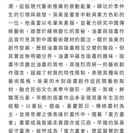
潮，這股現代藝術推廣的原動能量，歸功於李仲
生的引領與啟發。吳昊是畫會中較具東方色彩的
一位，他喜愛以毛筆來素描，並著力研究中國傳
統藝術，遊歷於線條變化的奧秘，油畫與版畫作
品皆可見其對中國藝術題材的關注。關於吳昊的
創作發展，歷經油畫與版畫相互交替的階段，但
其實並無明顯分界。油畫中蘊含版畫的趣味，版
畫中流露出油畫的質地，其強烈而統一的藝術創
作理念，超越了材質的特性限制，表現其獨有的
藝術風格。吳昊的木刻版畫創作從民間藝術取
材，融合民俗文化美學中變形、誇張、質樸、鮮
豔等元素。早期的版畫作品多呈現其童年生活的
經驗。以童玩、戲曲、喜慶節日、傳統農村為
主，並將思鄉之情表達於畫作中。隨著「東方畫
會」重要成員皆遠走異國亦或沉寂，早婚的吳昊
留守臺灣，故然成為「東方畫會」歷屆展覽的重