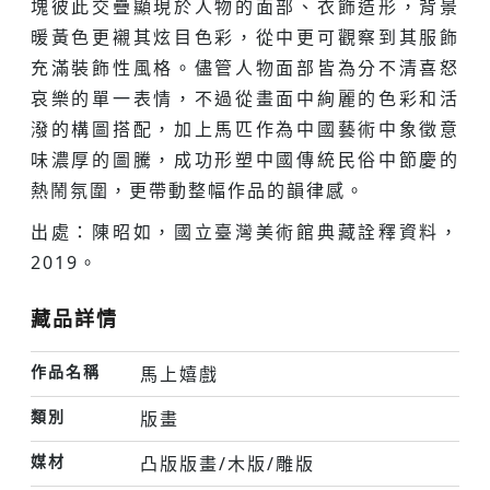
塊彼此交疊顯現於人物的面部、衣飾造形，背景
暖黃色更襯其炫目色彩，從中更可觀察到其服飾
充滿裝飾性風格。儘管人物面部皆為分不清喜怒
哀樂的單一表情，不過從畫面中絢麗的色彩和活
潑的構圖搭配，加上馬匹作為中國藝術中象徵意
味濃厚的圖騰，成功形塑中國傳統民俗中節慶的
熱鬧氛圍，更帶動整幅作品的韻律感。
出處：陳昭如，國立臺灣美術館典藏詮釋資料，
2019。
藏品詳情
作品名稱
馬上嬉戲
類別
版畫
媒材
凸版版畫/木版/雕版