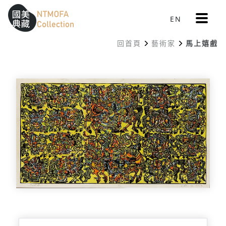
更
EN
跳到中間主要內容區
網站導覽
:::
多
選
回首頁
藝術家
馬上嬉戲
單
:::