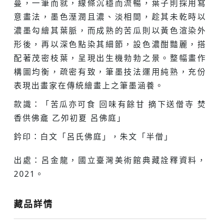
蔓，一筆而就，線條沉穩而流暢，葉子則採用寫
意畫法，墨色溼潤且濃、淡相間，趁其未乾時以
濃墨勾繪其葉脈，而成熟的苦瓜則以黃色渲染外
形後，再以深色點染其細節，設色濃酣豔麗，搭
配著茂密枝葉，呈現出生機勃勃之景。整幅畫作
構圖均衡，疏密有致，筆墨技法運用純熟，充份
表現出畫家在傳統繪畫上之筆墨涵養。
款識：「苦瓜亦可食 回味有餘甘 摘下送僧寺 焚
香供佛龕 乙夘初夏 呂佛庭」
鈐印：白文「呂氏佛庭」，朱文「半僧」
出處：呂金龍，國立臺灣美術館典藏詮釋資料，
2021。
藏品詳情