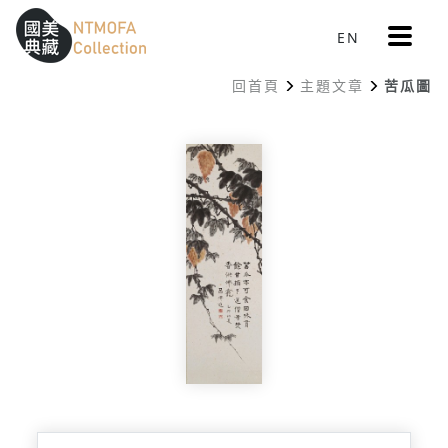
更
EN
跳到中間主要內容區
網站導覽
:::
多
選
回首頁
主題文章
苦瓜圖
單
:::