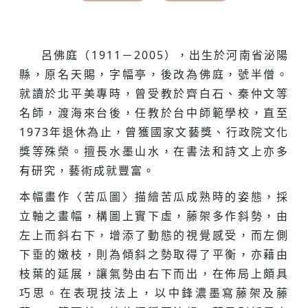
呂佛庭（1911－2005），出生於河南省泌陽
縣，原名天賜，字幅亭，後改為佛庭，號半僧。
就讀於北平美專時，曾受教於齊白石、秦仲文等
名師，渡海來台後，任教於台中師範學校，直至
1973年退休為止，曾獲國家文藝獎、行政院文化
獎等殊榮。擅長水墨山水，在書法和詩文上亦多
有研究，藝術成就豐富。
本幅畫作〈苦瓜圖〉描繪苦瓜成熟時的姿態，採
立軸之畫幅，構圖上實下虛，藤架多作斜勢，由
左上而斜右下，增添了動態的視覺感受，而左側
下垂的嫩枝，則為傾斜之勢取得了平衡，亦藉由
枝葉的延展，讓氣勢由右下而出，在佈局上頗具
巧思。在表現技法上，以中鋒濃墨寫藤架及藤