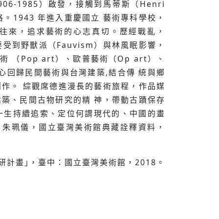
6-1985）啟發，接觸到⾺蒂斯（Henri
藝術風格。1943 年進入重慶國⽴ 藝術專科學校，
畫家多所往來，追求藝術的⼼志真切。歷經戰亂，
受到野獸派（Fauvism）與林風眠影響，
（Pop art）、歐普藝術（Op art）、
,決⼼回歸民間藝術與台灣建築,結合傳 統與鄉
作。 綜觀席德進漫長的藝術旅程，作品媒
築、民間古物研究的精 神，帶動古蹟保存
⼀⽣持續追索、定位何謂現代的、中國的畫
：朱珮儀，國立臺灣美術館典藏詮釋資料，
研計畫｣，臺中：國立臺灣美術館，2018。