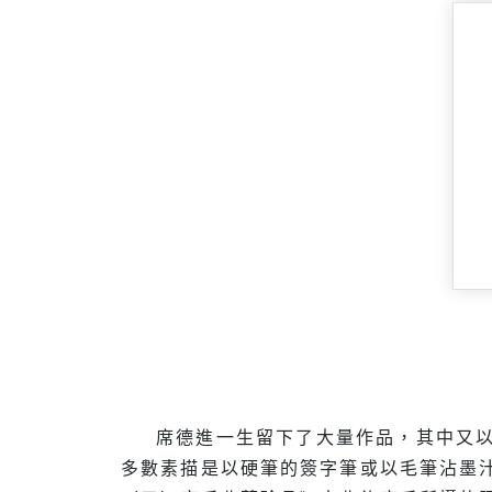
席德進一生留下了大量作品，其中又
多數素描是以硬筆的簽字筆或以毛筆沾墨