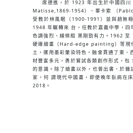
席德進，於 1923 年出⽣於中國四川
Matisse,1869-1954）、畢卡索 （
受教於林風眠（1900-1991）並與趙無
1948 年輾轉來 台，任教於嘉義中學，
⾊調強烈、線條粗 ⿊剛勁有⼒。1962 至 
硬邊繪畫（Hard-edge painti
⼟，運⽤墨彩暈染特⾊，融會貫通了東、
材豐富多元，勇於嘗試各類創作形式，包
的意識。除了繪畫以外，也曾出書、於雜
家，何 謂現代中國畫，即便晚年臥病在
2018。