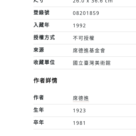
26.0 x 36.6 cm
登錄號
08201859
入藏年
1992
授權方式
不可授權
來源
席德進基金會
收藏單位
國立臺灣美術館
作者詳情
作者
席德進
生年
1923
卒年
1981