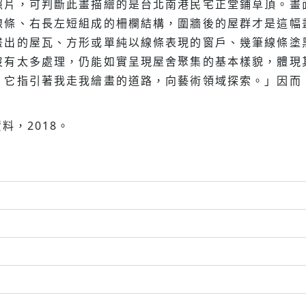
照片，可判斷此畫描繪的是台北南港民宅正堂鋪草頂。畫
線條、右長左短組成的柵欄結構，圍牆後的屋群才是這幅
畫出的屋瓦、方形或單純以線條表現的窗戶、幾筆線條塗
沒有太多處理，仍能如實呈現屋舍聚集的基本樣貌，體現
，它指引著我走我繪畫的道路，向藝術領域探索。」因而
料，2018。