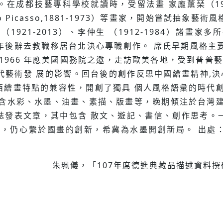
。在成都技藝專科學校就讀時，受留法畫 家龐薰琹（190
Pablo Picasso,1881-1973）等畫家，開始嘗試抽象
極（1921-2013）、李仲⽣ （1912-1984）諸
四年後辭去教職移居台北決⼼專職創作。 席氏早期風格主要
1966 年應美國國務院之邀，⾛訪歐美各地，受到普普藝術 
ng）等現代藝術發 展的影響。回台後的創作反思中國繪畫精神
西繪畫特點的兼容性，開創了獨具 個⼈風格語彙的時代創
 含⽔彩、⽔墨、油畫、素描、版畫等，晚期傾注於台灣建
誌發表⽂章，其中包含 散⽂、遊記、書信、創作思考。
床，仍⼼繫於國畫的創新，希冀為⽔墨開創新局。 出處
朱珮儀，「107年席德進典藏品描述資料撰