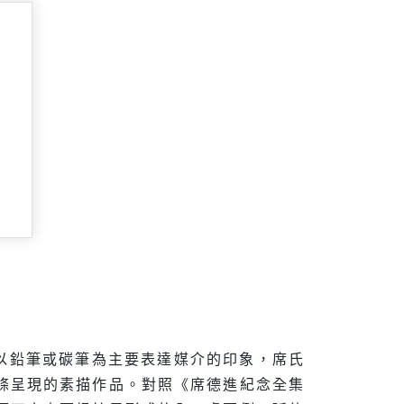
以鉛筆或碳筆為主要表達媒介的印象，席氏
條呈現的素描作品。對照《席德進紀念全集