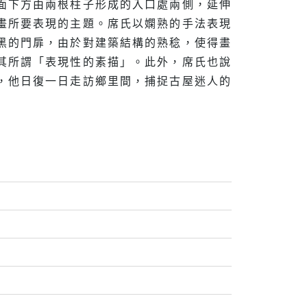
面下方由兩根柱子形成的入口處兩側，延伸
畫所要表現的主題。席氏以嫻熟的手法表現
黑的門扉，由於對建築結構的熟稔，使得畫
其所謂「表現性的素描」。此外，席氏也說
，他日復一日走訪鄉里間，捕捉古屋迷人的