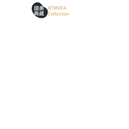
跳到中間主要內容區
網站導覽
:::
:::