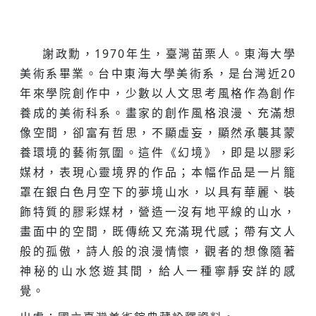
謝政勳，1970年生，臺灣苗栗人。東海大學
美術系畢業。台中東海大學美術系，是台灣近20
年來學院創作中，少數以人文思考風格作為創作
養成的美術科系。畫家的創作風格浪漫、充滿想
像空間，卻富有哲思，不顯虛妄，顯然承襲其蒙
養環境的藝術氛圍。這件《幻境》，即是以膠彩
媒材，表現心靈境界的作品；本幅作品是一片籠
罩在銀白色月空下的夢境山水，以具有華麗、裝
飾特質的膠彩媒材，營造一沒有地平線的山水，
畫面中的空間，既傳統又充滿現代感；帶有文人
般的孤傲，詩人般的浪漫情懷，觀者的想像隨著
神秘的山水悠遊其間，給人一種寧靜安詳的感
覺。