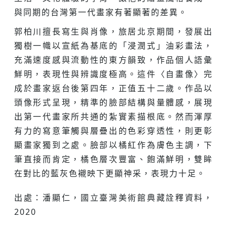
與同期的台灣第一代畫家有著顯著的差異。
郭柏川擅長寫生與肖像，旅居北京期間，發展出
獨樹一幟以宣紙為基底的「浸潤式」油彩畫法，
充滿速度感與流動性的東方韻致，作品個人語彙
鮮明，表現性與辨識度極高。這件〈自畫像〉完
成於畫家返台後第四年，正值五十二歲。作品以
頭像形式呈現，精準的臉部結構與量體感，展現
出第一代畫家所共通的紮實素描根底。然而渾厚
有力的寫意筆觸與層疊出的色彩穿透性，則更彰
顯畫家獨到之處。臉部以橘紅作為膚色主調，下
筆直接而肯定，橘色層次豐富、飽滿鮮明，雙眸
在對比的藍灰色襯映下更顯神采，表現力十足。
出處：潘顯仁，國立臺灣美術館典藏詮釋資料，
2020