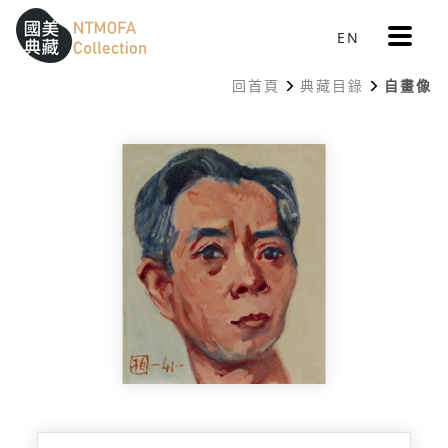
更
EN
跳到中間主要內容區
網站導覽
:::
多
選
回首頁
典藏目錄
自畫像
單
:::