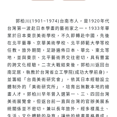
郭柏川(1901~1974)台南市人，是1920年代
台灣第一波赴日本學畫的藝術家之一。1933年畢
業於日本東京美術學校，不久即轉赴中國，先後
在北平藝專、京華美術學校、北平師範大學等校
任教。旅外期間，足跡遍佈日本、華北、東北等
地，並與東京、北平藝術界交往密切，具有豐富
的跨文化經驗。二次大戰結束後，郭柏川返回台
南定居，執教於台灣省立工學院(成功大學前身)，
並籌組「台南美術研究會」，依其日本經驗設立
體制外的「美術研究所」，培育出無數本地的繪
畫人才。郭柏川早年曾入選第一、三、四回台灣
美術展覽會，但返台前一直與台灣的官辦美展系
統關係並不密切。兼以長年旅外，經多樣風土、
生活、文化體驗的孕育，讓他的繪畫風格養成，