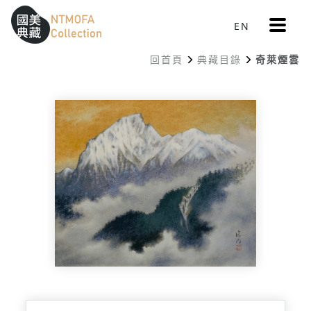
更
EN
跳到中間主要內容區
網站導覽
:::
多
選
回首頁
典藏目錄
奇萊煙雲
單
:::