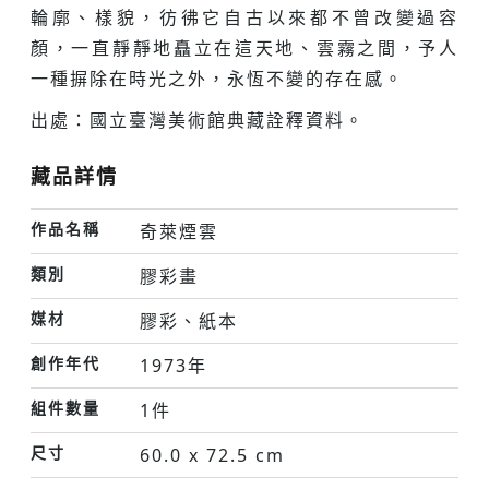
輪廓、樣貌，彷彿它自古以來都不曾改變過容
顏，一直靜靜地矗立在這天地、雲霧之間，予人
一種摒除在時光之外，永恆不變的存在感。
出處：國立臺灣美術館典藏詮釋資料。
藏品詳情
作品名稱
奇萊煙雲
類別
膠彩畫
媒材
膠彩、紙本
創作年代
1973年
組件數量
1件
尺寸
60.0 x 72.5 cm