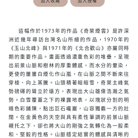
加入收藏
加入授權
這幅作於1973年的作品《奇萊煙雲》是許深
洲近幾年尋訪台灣名山所繪的作品，1970年的
《玉山北峰》與1971年的《北合歡山》亦屬同時
期的重要作品。畫面透過濃重色彩的堆疊，呈現
出前景山脈和樹林的厚重體感，而水分的暈染，
更使的屢屢白煙化作山嵐，在山脈之間不斷來往
穿梭、向上蒸騰。山頭積著皚皚雪，奇萊主峰氣
勢磅礡的聳立於遠方，表現出大山雄偉浩瀚之氣
勢。白雪覆蓋之下的裸露地表，以塊狀分割的明
暗色彩鋪陳，點出巨石巉巖，山容獨霸一方的壯
闊。在金黃色的天空與具有柔性筆調的前景山脈
襯托之下，卻也將大山的剛強之氣轉化為一股柔
和、堅毅的性格。山脈穩定結實的體感與清晰的