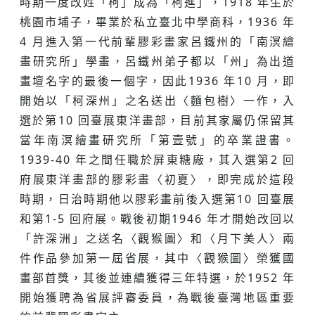
時期一度改姓「柯」成為「柯進」，1918 年生於
桃園市埔子，畢業於私立臺北中學商科，1936 年
4 月進入第一代前輩膠彩畫家呂鐵州的「南溟繪
畫研究所」學畫，呂鐵州弟子都以「州」為出道
畫壇名字的最後一個字，因此1936 年10 月，即
開始以「柯深州」之名送出〈麵包樹〉一作，入
選於第10 回臺展東洋畫部，目前其家屬仍保留其
當年南溟繪畫研究所「第壹號」的卒業證書。
1939-40 年之間任職於屏東糖廠，其入選第2 回
府展東洋畫部的膠彩畫〈初夏〉，即完成於這段
時期，日治時期他以膠彩畫前後入選第10 回臺展
和第1-5 回府展。戰後初期1946 年才開始改回以
「許深洲」之送名〈觀猴圖〉和〈月下美人〉兩
件作品參加第一屆省展，其中〈觀猴圖〉榮獲國
畫部首獎，其後並連續獲得三年特選，於1952 年
開始獲聘為省展評審委員，為戰後臺灣地區重要