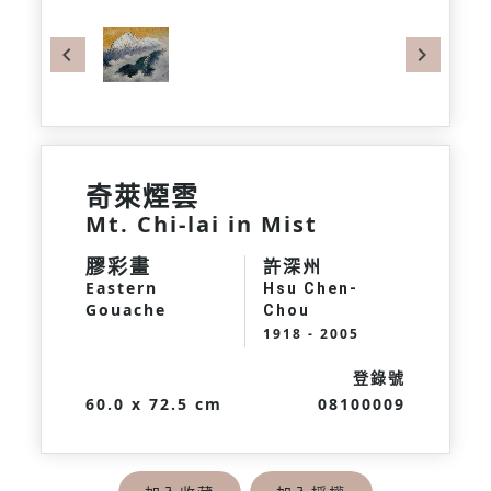
Previous
Next
奇萊煙雲
Mt. Chi-lai in Mist
膠彩畫
許深州
Eastern
Hsu Chen-
Gouache
Chou
1918 - 2005
登錄號
60.0 x 72.5 cm
08100009