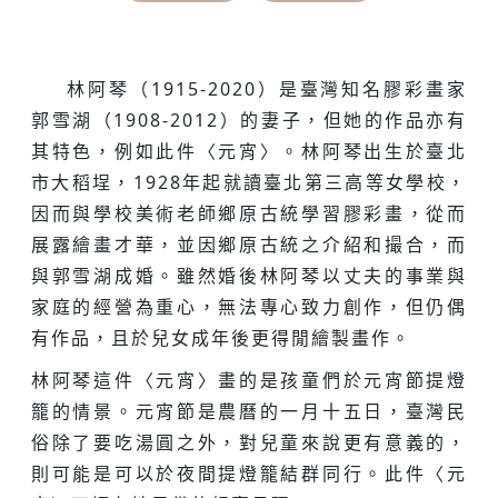
林阿琴（1915-2020）是臺灣知名膠彩畫家
郭雪湖（1908-2012）的妻子，但她的作品亦有
其特色，例如此件〈元宵〉。林阿琴出生於臺北
市大稻埕，1928年起就讀臺北第三高等女學校，
因而與學校美術老師鄉原古統學習膠彩畫，從而
展露繪畫才華，並因鄉原古統之介紹和撮合，而
與郭雪湖成婚。雖然婚後林阿琴以丈夫的事業與
家庭的經營為重心，無法專心致力創作，但仍偶
有作品，且於兒女成年後更得閒繪製畫作。
林阿琴這件〈元宵〉畫的是孩童們於元宵節提燈
籠的情景。元宵節是農曆的一月十五日，臺灣民
俗除了要吃湯圓之外，對兒童來說更有意義的，
則可能是可以於夜間提燈籠結群同行。此件〈元