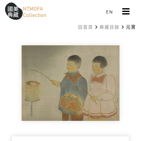
更
EN
跳到中間主要內容區
網站導覽
:::
多
選
回首頁
典藏目錄
元宵
單
:::