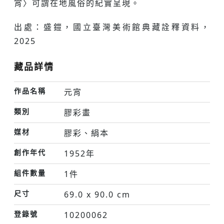
宵〉可謂在地風俗的紀實呈現。
出處：盛鎧，國立臺灣美術館典藏詮釋資料，
2025
藏品詳情
作品名稱
元宵
類別
膠彩畫
媒材
膠彩、絹本
創作年代
1952年
組件數量
1件
尺寸
69.0 x 90.0 cm
登錄號
10200062