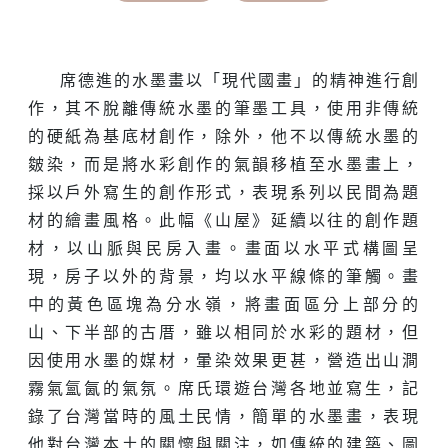
席德進的水墨畫以「現代國畫」的精神進行創
作，其不脫離傳統水墨的筆墨工具，使用非傳統
的硬紙為基底材創作，除外，他不以傳統水墨的
皴染，而是將水彩創作的氣韻移植至水墨畫上，
採以戶外寫生的創作形式，表現系列以民間為題
材的繪畫風格。此幅《山屋》延續以往的創作題
材，以山脈與民房入畫。畫面以水平式構圖呈
現，房子以外的背景，均以水平線條的筆觸。畫
中的黃色區塊為分水嶺，將畫面區分上部分的
山、下半部的古厝，雖以相同於水彩的題材，但
因使用水墨的媒材，暈染效果更甚，營造出山澗
霧氣氳氤的氣氛。席氏環遊台灣各地並寫生，記
錄了台灣當時的風土民情，簡單的水墨畫，表現
他對台灣本土的關懷與關注，如傳統的建築、圖