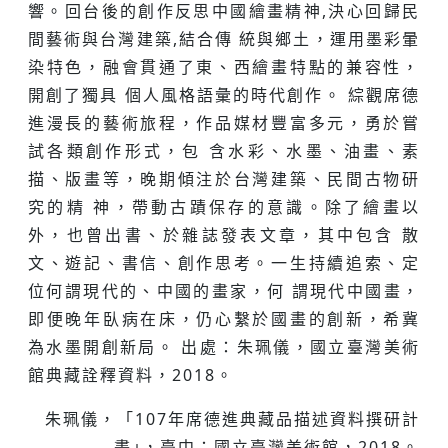
響。回台後的創作反思中國繪畫精神,決⼼回歸民
間藝術與台灣建築,結合傳 統與鄉⼟，運⽤墨彩暈
染特⾊，融會貫通了東、西繪畫特點的兼容性，
開創了獨具 個⼈風格語彙的時代創作。 綜觀席德
進漫長的藝術旅程，作品媒材豐富多元，勇於嘗
試各類創作形式，包 含⽔彩、⽔墨、油畫、素
描、版畫等，晚期傾注於台灣建築、民間古物研
究的精 神，帶動古蹟保存的意識。除了繪畫以
外，也曾出書、於雜誌發表⽂章，其中包含 散
⽂、遊記、書信、創作思考。⼀⽣持續追索、定
位何謂現代的、中國的畫家，何 謂現代中國畫，
即便晚年臥病在床，仍⼼繫於國畫的創新，希冀
為⽔墨開創新局。 出處：朱珮儀，國立臺灣美術
館典藏詮釋資料，2018。
朱珮儀，「107年席德進典藏品描述資料撰研計
畫｣，臺中：國立臺灣美術館，2018。