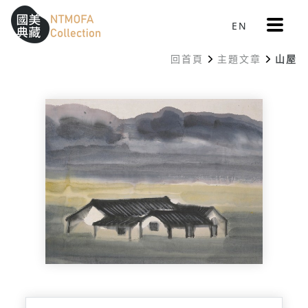
更
EN
跳到中間主要內容區
網站導覽
:::
多
選
回首頁
主題文章
山屋
單
:::