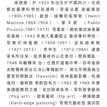
席德進，於 1923 年出⽣於中國四川。在成
都技藝專科學校就讀時，受留法畫 家龐薰琹
（1906-1985）啟發，接觸到⾺蒂斯（Henri
Matisse,1869-1954）、畢卡索 （Pablo
Picasso,1881-1973）等畫家，開始嘗試抽象藝
術風格。1943 年進入重慶國⽴ 藝術專科學校，
受教於林風眠（1900-1991）並與趙無極
（1921-2013）、李仲⽣ （1912-1984）諸畫
家多所往來，追求藝術的⼼志真切。歷經戰亂，
1948 年輾轉來 台，任教於嘉義中學，四年後辭
去教職移居台北決⼼專職創作。 席氏早期風格主
要受到野獸派（Fauvism）與林風眠影響，⾊調
強烈、線條粗 ⿊剛勁有⼒。1962 至 1966 年應
美國國務院之邀，⾛訪歐美各地，受到普普藝術
（Pop art）、歐普藝術（Op art）、硬邊繪畫
（Hard-edge painting）等現代藝術發 展的影