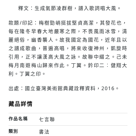
釋文：生成氣節凌群樹，譜入歌詞唱大風。
款題/印記：梅樹勁峭挺拔堅貞高潔，其發花也，
每在隆冬早春大地嚴寒之際，不畏風雨冰雪，清
麗絕俗，幽香襲人。故我國定為國花，近年且以
之譜成歌曲，普遍高唱，將來收復神州，凱旋時
引用，正不讓漢高大風之詠。故聯中綴之。己未
梅月南遊梅山歸來作此。丁翼。鈐印二︰健翔大
利。丁翼之印。
出處：國立臺灣美術館典藏詮釋資料，2016。
藏品詳情
作品名稱
七言聯
類別
書法