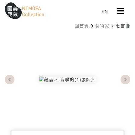
更
EN
跳到中間主要內容區
網站導覽
:::
多
選
回首頁
藝術家
七言聯
單
:::
Previous
Nex