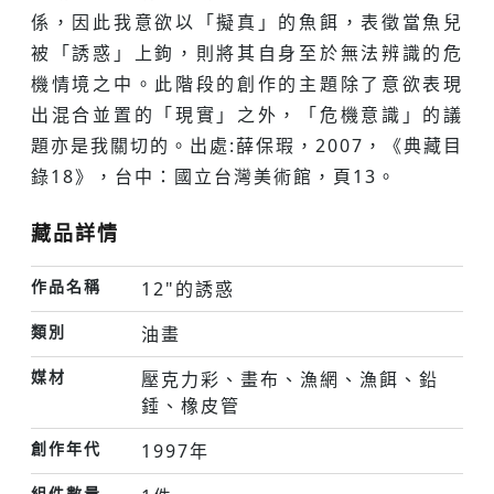
係，因此我意欲以「擬真」的魚餌，表徵當魚兒
被「誘惑」上鉤，則將其自身至於無法辨識的危
機情境之中。此階段的創作的主題除了意欲表現
出混合並置的「現實」之外，「危機意識」的議
題亦是我關切的。出處:薛保瑕，2007，《典藏目
錄18》，台中：國立台灣美術館，頁13。
藏品詳情
作品名稱
12"的誘惑
類別
油畫
媒材
壓克力彩、畫布、漁網、漁餌、鉛
錘、橡皮管
創作年代
1997年
組件數量