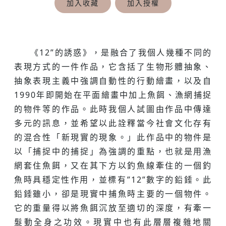
加入收藏
加入授權
《12”的誘惑》，是融合了我個人幾種不同的
表現方式的一件作品，它含括了生物形體抽象、
抽象表現主義中強調自動性的行動繪畫，以及自
1990年即開始在平面繪畫中加上魚餌、漁網捕捉
的物件等的作品。此時我個人試圖由作品中傳達
多元的訊息，並希望以此詮釋當今社會文化存有
的混合性「新現實的現象。」此作品中的物件是
以「捕捉中的捕捉」為強調的重點，也就是用漁
網套住魚餌，又在其下方以釣魚線牽住的一個釣
魚時具穩定性作用，並標有”12”數字的鉛錘。此
鉛錘雖小，卻是現實中捕魚時主要的一個物件。
它的重量得以將魚餌沉放至適切的深度，有牽一
髮動全身之功效。現實中也有此層層複雜地關