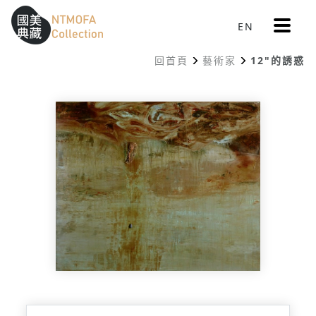
更
EN
跳到中間主要內容區
網站導覽
:::
多
選
回首頁
藝術家
12"的誘惑
單
:::