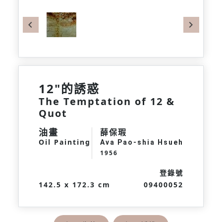
Previous
Next
12"的誘惑
The Temptation of 12 &
Quot
油畫
薛保瑕
Oil Painting
Ava Pao-shia Hsueh
1956
登錄號
142.5 x 172.3 cm
09400052