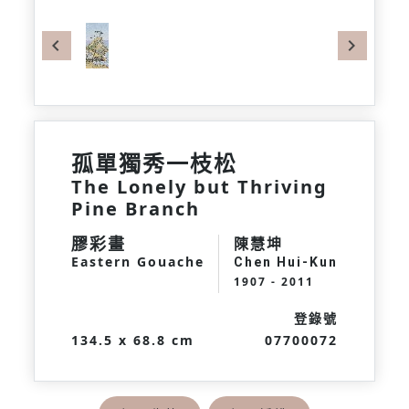
Previous
Next
孤單獨秀一枝松
The Lonely but Thriving
Pine Branch
膠彩畫
陳慧坤
Eastern Gouache
Chen Hui-Kun
1907 - 2011
登錄號
134.5 x 68.8 cm
07700072