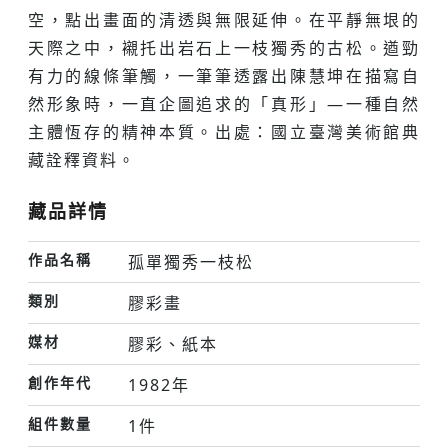
空，點出畫面的清透與無限延伸。在平靜無垠的
天際之中，襯托出岩石上一枝獨秀的古松。遒勁
有力的線條筆觸，一筆筆透露出陳慧坤在描寫自
然形象時，一直企圖追求的「真形」—一種自然
主體恆存的精神本質。出處：國立臺灣美術館典
藏詮釋資料。
藏品詳情
作品名稱
孤單獨秀一枝松
類別
膠彩畫
媒材
膠彩、紙本
創作年代
1982年
組件數量
1件