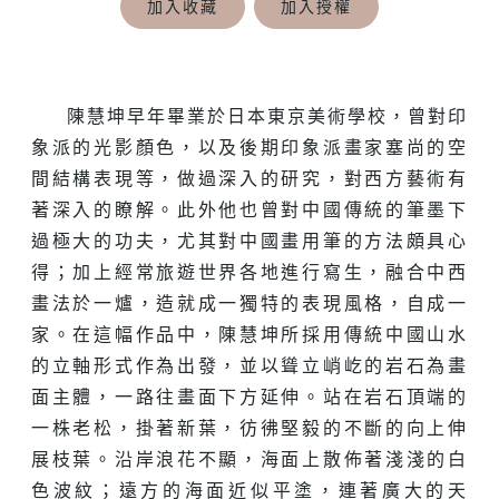
加入收藏
加入授權
陳慧坤早年畢業於日本東京美術學校，曾對印
象派的光影顏色，以及後期印象派畫家塞尚的空
間結構表現等，做過深入的研究，對西方藝術有
著深入的瞭解。此外他也曾對中國傳統的筆墨下
過極大的功夫，尤其對中國畫用筆的方法頗具心
得；加上經常旅遊世界各地進行寫生，融合中西
畫法於一爐，造就成一獨特的表現風格，自成一
家。在這幅作品中，陳慧坤所採用傳統中國山水
的立軸形式作為出發，並以聳立峭屹的岩石為畫
面主體，一路往畫面下方延伸。站在岩石頂端的
一株老松，掛著新葉，彷彿堅毅的不斷的向上伸
展枝葉。沿岸浪花不顯，海面上散佈著淺淺的白
色波紋；遠方的海面近似平塗，連著廣大的天