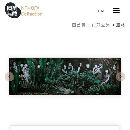
更
EN
跳到中間主要內容區
網站導覽
:::
多
選
回首頁
典藏查詢
叢林
單
:::
Previous
Nex