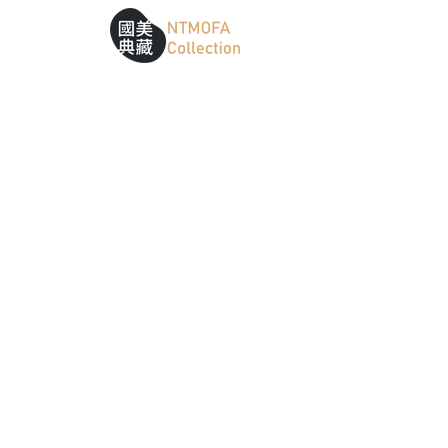
跳到中間主要內容區
網站導覽
:::
:::