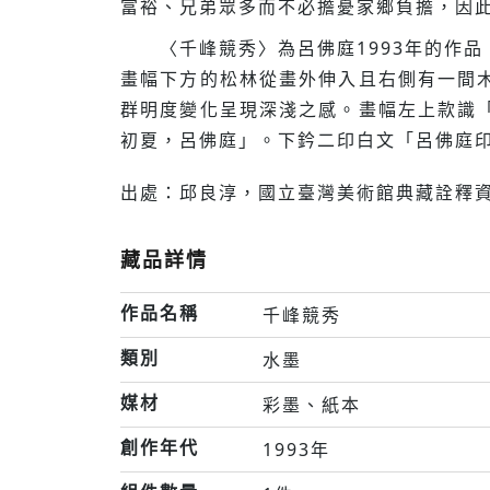
富裕、兄弟眾多而不必擔憂家鄉負擔，因
〈千峰競秀〉為呂佛庭1993年的作品
畫幅下方的松林從畫外伸入且右側有一間
群明度變化呈現深淺之感。畫幅左上款識
初夏，呂佛庭」。下鈐二印白文「呂佛庭
出處：邱良淳，國立臺灣美術館典藏詮釋資
藏品詳情
作品名稱
千峰競秀
類別
水墨
媒材
彩墨、紙本
創作年代
1993年