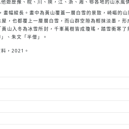
此他遊歷豫、皖、川、陝，江、浙、湘、鄂各地的山水風
，畫幅縱長。畫中為黃山覆蓋一層白雪的景致，崎嶇的山
木屋，也都覆上一層層白雪，而山群空隙為輕抹淡墨，形
「黃山入冬為冰雪所封，千峯萬樹皆成瓊瑤，踏雪衝寒了
印」、朱文「半僧」。
料，2021。