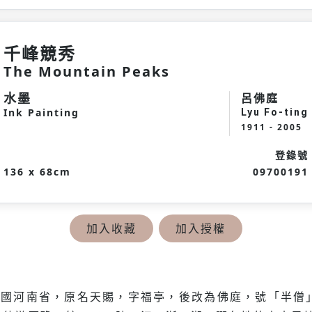
千峰競秀
The Mountain Peaks
水墨
呂佛庭
Ink Painting
Lyu Fo-ting
1911 - 2005
登錄號
136 x 68cm
09700191
加入收藏
加入授權
中國河南省，原名天賜，字福亭，後改為佛庭，號「半僧