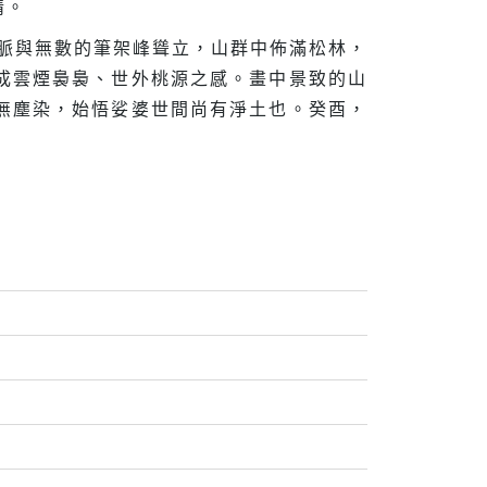
情。
脈與無數的筆架峰聳立，山群中佈滿松林，
成雲煙裊裊、世外桃源之感。畫中景致的山
無塵染，始悟娑婆世間尚有淨土也。癸酉，