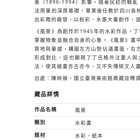
粟（1896-1994）影響。隨著民初的戰
法用筆的深厚基礎，畢業後任教於四川各校
出彩霞的啟發，以粉彩、水墨大量創作，呈現
《風景》為創作於1945年的水彩作品，
掌握物象並融合自身的心象。《風景》畫
質地與量感，構圖左方山勢佔滿畫面，右
形成對比，這也顯現了丁氏格外注重人與
法，使其繪畫亦古亦今、又不失傳統文人
出處：陳映禎，國立臺灣美術館典藏詮釋資
藏品詳情
作品名稱
風景
類別
水彩畫
媒材
水彩、紙本