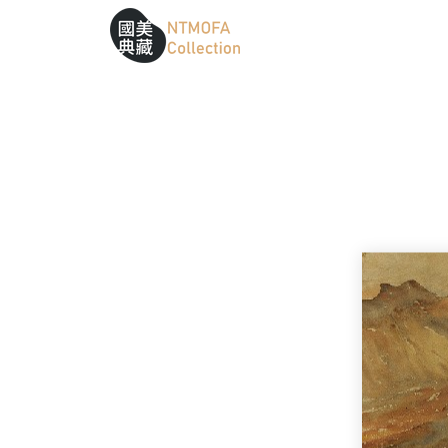
跳到中間主要內容區
網站導覽
:::
:::