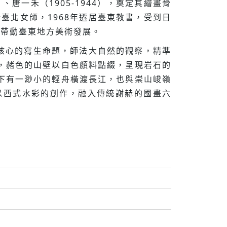
、唐一禾（1905-1944），奠定其繪畫骨
臺北女師，1968年遷居臺東教書，受到日
進而帶動臺東地方美術發展。
其核心的寫生命題，師法大自然的觀察，精準
，赭色的山壁以白色顏料點綴，呈現岩石的
下有一渺小的輕舟橫渡長江，也與崇山峻嶺
以西式水彩的創作，融入傳統謝赫的國畫六