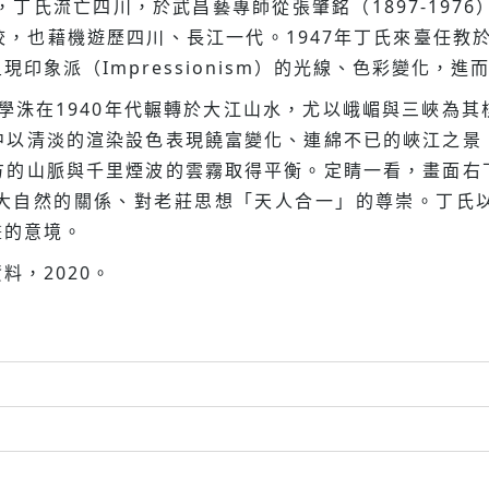
亂，丁氏流亡四川，於武昌藝專師從張肇銘（1897-1976）
，也藉機遊歷四川、長江一代。1947年丁氏來臺任教於
印象派（Impressionism）的光線、色彩變化，
丁學洙在1940年代輾轉於大江山水，尤以峨嵋與三峽為
中以清淡的渲染設色表現饒富變化、連綿不已的峽江之景
方的山脈與千里煙波的雲霧取得平衡。定睛一看，畫面右
大自然的關係、對老莊思想「天人合一」的尊崇。丁氏
畫的意境。
料，2020。