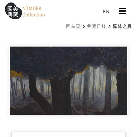
更
EN
跳到中間主要內容區
網站導覽
:::
多
選
回首頁
典藏目錄
樟林之晨
單
:::