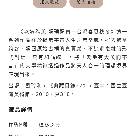
加入收藏
加入授權
《以道為美.返璞歸真－台灣春夏秋冬》這一
系列作品在於揭示宇宙人生之無常感，摒去繁華
絢麗，返回原始古樸的真實感，不追求複雜的形
式對比，只有和諧統一，將「天地有大美而不
言」的美學精神透過作品將天人合一的理想境界
表現出來。
出處：劉玲利，《典藏目錄22》，臺中：國立臺
灣美術館，2010，頁318。
藏品詳情
作品名稱
樟林之晨