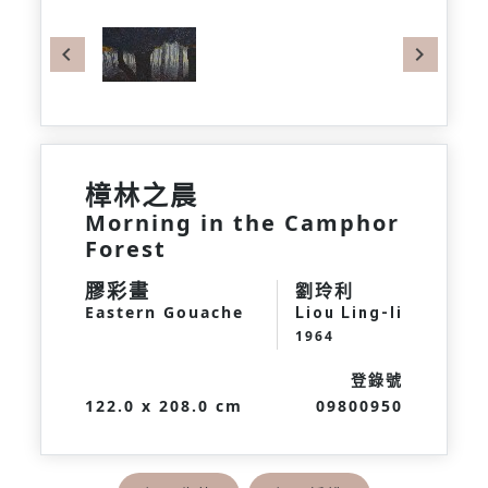
Previous
Next
樟林之晨
Morning in the Camphor
Forest
膠彩畫
劉玲利
Eastern Gouache
Liou Ling-li
1964
登錄號
122.0 x 208.0 cm
09800950