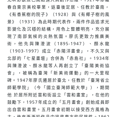
春自東京美校畢業，返臺後定居、任教於臺南，
《有香蕉樹的院子》（1928）與《有椰子樹的風
景》（1931）為此時期代表作，兩件作品追求光
影變化及沉穩的結構，用色上整體明亮，充分展
現了南部氣候的炎熱氛圍。廖氏更致力推廣美
術，他先與陳澄波（1895-1947）、顏水龍
（1903-1997）成立「赤陽洋畫會」，不久又與
北部的「七星畫壇」合併為「赤島社」。1934年
與陳澄波、顏水龍等人再創立了「臺陽美術協
會」，被稱為臺灣「新美術運動」的一大里程
碑。1947年廖氏遷居於臺北，任教於「臺灣省立
師範學院」（今「國立臺灣師範大學」），期間
他 於居所附近雲和街設立「雲和畫室」，在他的
鼓勵下，1957年成立的「五月畫會」創始成員即
出自雲和畫室。五月畫會初期以接受西方風格為
主，後來漸漸於作品中找尋東方的民族性。1962