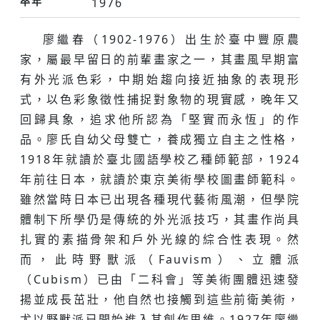
卒年
1976
廖繼春（1902-1976）出生於臺中豐原農
家，屬最早留日的前輩畫家之一，其畫風早期富
有外光派色彩，中期始趨向接近抽象的表現形
式，以色彩象徵性捕捉對象物的現實感，晚年又
回歸具象，追求他所認為「堅實而永恆」的作
品。廖氏自幼父母雙亡，養成獨立自主之性格，
1918年就讀於臺北國語學校乙種師範部，1924
年前往日本，就讀於東京美術學校圖畫師範科。
雖然當時日本已出現各種現代藝術風潮，但學院
體制下所學仍是傳統的外光派技巧，其畫作尚具
扎實的素描骨架和戶外光線的綜合性表現。然
而，此時野獸派（Fauvism）、立體派
（Cubism）已由「二科會」等美術團體迅速發
揚並成長茁壯，他自然也接觸到這些前衛美術，
尤以野獸派已開始進入其創作思維。1927年廖繼