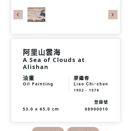
Previous
Next
阿里山雲海
A Sea of Clouds at
Alishan
油畫
廖繼春
Oil Painting
Liao Chi-chun
1902 - 1976
登錄號
53.0 x 65.0 cm
08900010