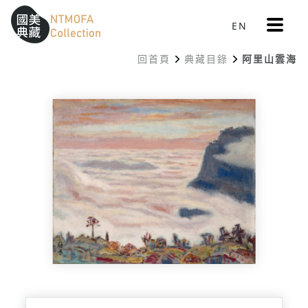
更
EN
跳到中間主要內容區
網站導覽
:::
多
選
回首頁
典藏目錄
阿里山雲海
單
:::