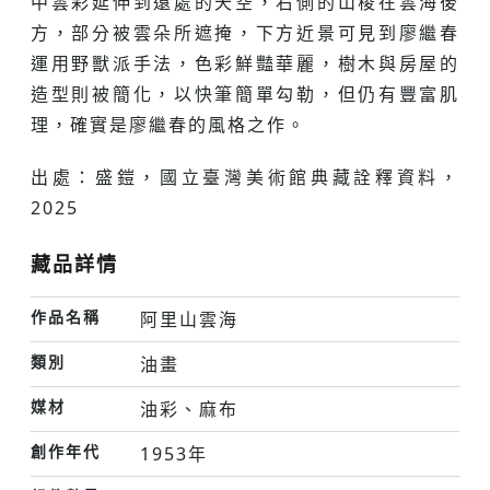
中雲彩延伸到遠處的天空，右側的山稜在雲海後
方，部分被雲朵所遮掩，下方近景可見到廖繼春
運用野獸派手法，色彩鮮豔華麗，樹木與房屋的
造型則被簡化，以快筆簡單勾勒，但仍有豐富肌
理，確實是廖繼春的風格之作。
出處：盛鎧，國立臺灣美術館典藏詮釋資料，
2025
藏品詳情
作品名稱
阿里山雲海
類別
油畫
媒材
油彩、麻布
創作年代
1953年