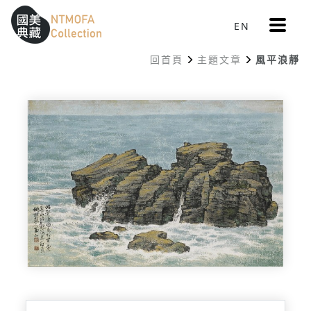
更
EN
跳到中間主要內容區
網站導覽
:::
多
選
回首頁
主題文章
風平浪靜
單
:::