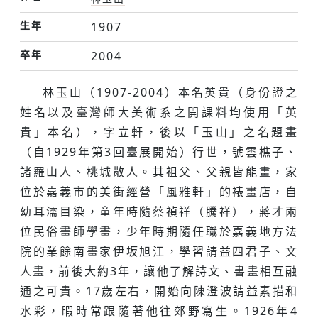
生年
1907
卒年
2004
林玉山（1907-2004）本名英貴（身份證之
姓名以及臺灣師大美術系之開課料均使用「英
貴」本名），字立軒，後以「玉山」之名題畫
（自1929年第3回臺展開始）行世，號雲樵子、
諸羅山人、桃城散人。其祖父、父親皆能畫，家
位於嘉義市的美街經營「風雅軒」的裱畫店，自
幼耳濡目染，童年時隨蔡禎祥（騰祥），蔣才兩
位民俗畫師學畫，少年時期隨任職於嘉義地方法
院的業餘南畫家伊坂旭江，學習請益四君子、文
人畫，前後大約3年，讓他了解詩文、書畫相互融
通之可貴。17歲左右，開始向陳澄波請益素描和
水彩，暇時常跟隨著他往郊野寫生。1926年4