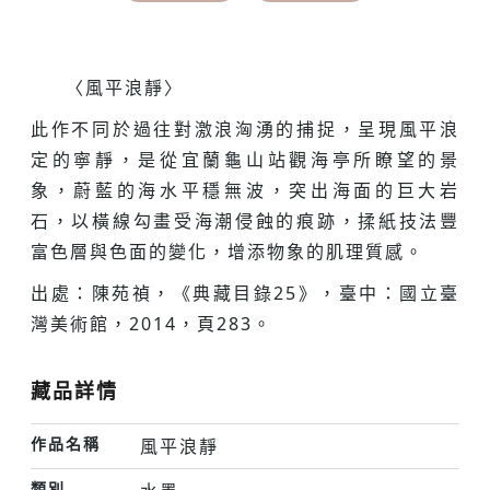
〈風平浪靜〉
此作不同於過往對激浪洶湧的捕捉，呈現風平浪
定的寧靜，是從宜蘭龜山站觀海亭所瞭望的景
象，蔚藍的海水平穩無波，突出海面的巨大岩
石，以橫線勾畫受海潮侵蝕的痕跡，揉紙技法豐
富色層與色面的變化，增添物象的肌理質感。
出處：陳苑禎，《典藏目錄25》，臺中：國立臺
灣美術館，2014，頁283。
藏品詳情
作品名稱
風平浪靜
類別