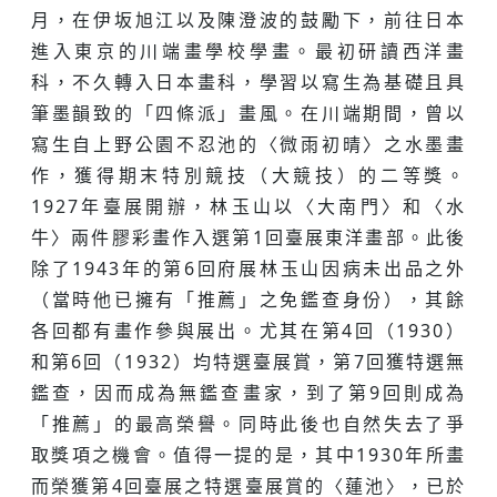
月，在伊坂旭江以及陳澄波的鼓勵下，前往日本
進入東京的川端畫學校學畫。最初研讀西洋畫
科，不久轉入日本畫科，學習以寫生為基礎且具
筆墨韻致的「四條派」畫風。在川端期間，曾以
寫生自上野公園不忍池的〈微雨初晴〉之水墨畫
作，獲得期末特別競技（大競技）的二等獎。
1927年臺展開辦，林玉山以〈大南門〉和〈水
牛〉兩件膠彩畫作入選第1回臺展東洋畫部。此後
除了1943年的第6回府展林玉山因病未出品之外
（當時他已擁有「推薦」之免鑑查身份），其餘
各回都有畫作參與展出。尤其在第4回（1930）
和第6回（1932）均特選臺展賞，第7回獲特選無
鑑查，因而成為無鑑查畫家，到了第9回則成為
「推薦」的最高榮譽。同時此後也自然失去了爭
取獎項之機會。值得一提的是，其中1930年所畫
而榮獲第4回臺展之特選臺展賞的〈蓮池〉，已於