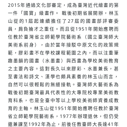
2015年通過文化部審定，成為臺灣近代繪畫的第
一件「國寶」級畫作。 戰後初期省展開辦，林玉
山從的1屆起連續擔任了27屆的國畫部評審委
員，肩負掄才之重任。而且從1951年開始應聘而
任教於臺灣省立師範學院藝術系（國立臺灣師大
美術系前身），由於當年接駁中原文化的政策規
範，膠彩畫不在學校課程範圍之內，而以注重筆
趣墨韻的國畫（水墨畫）與西畫為學校美術教育
之主要內容。這對長久以來膠彩、水墨兼長，甚
至書法和詩文、漢學也頗具素養的林玉山而言，
自然可以很輕鬆的無縫接軌。臺灣師大藝術系為
戰後初期臺灣最具代表性的大專院校專業美術教
育科系，也是全臺中等以上學校美術師資養成教
育的主軸。林玉山從1951年開始應聘任教於臺灣
省立師範學院藝術系，1977年辦理退休，但仍受
邀兼課至1992年為止，前後任教臺師大長達41年