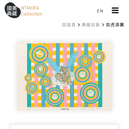
更
EN
跳到中間主要內容區
網站導覽
:::
多
選
回首頁
典藏目錄
如虎添翼
單
:::