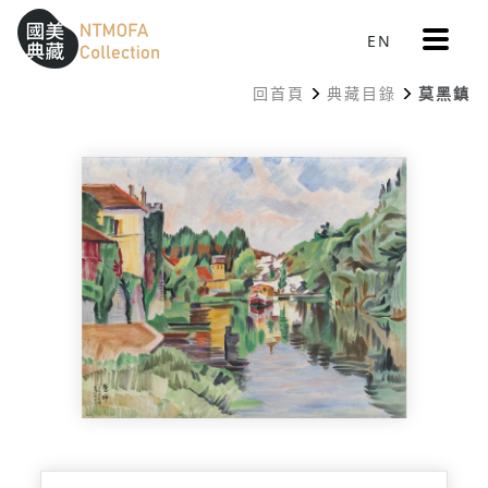
更
EN
跳到中間主要內容區
網站導覽
:::
多
選
回首頁
典藏目錄
莫黑鎮
單
:::