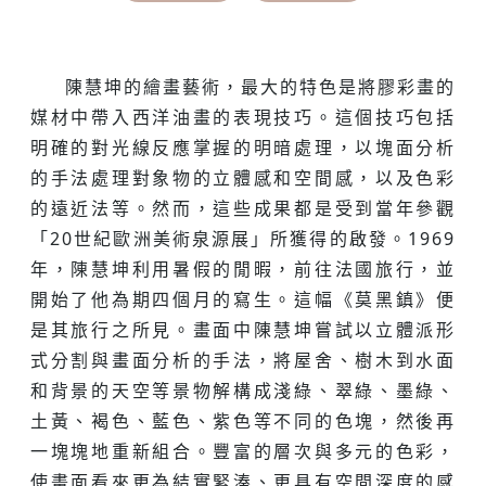
陳慧坤的繪畫藝術，最大的特色是將膠彩畫的
媒材中帶入西洋油畫的表現技巧。這個技巧包括
明確的對光線反應掌握的明暗處理，以塊面分析
的手法處理對象物的立體感和空間感，以及色彩
的遠近法等。然而，這些成果都是受到當年參觀
「20世紀歐洲美術泉源展」所獲得的啟發。1969
年，陳慧坤利用暑假的閒暇，前往法國旅行，並
開始了他為期四個月的寫生。這幅《莫黑鎮》便
是其旅行之所見。畫面中陳慧坤嘗試以立體派形
式分割與畫面分析的手法，將屋舍、樹木到水面
和背景的天空等景物解構成淺綠、翠綠、墨綠、
土黃、褐色、藍色、紫色等不同的色塊，然後再
一塊塊地重新組合。豐富的層次與多元的色彩，
使畫面看來更為結實緊湊、更具有空間深度的感