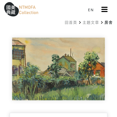
更
EN
跳到中間主要內容區
網站導覽
:::
多
選
回首頁
主題文章
房舍
單
:::