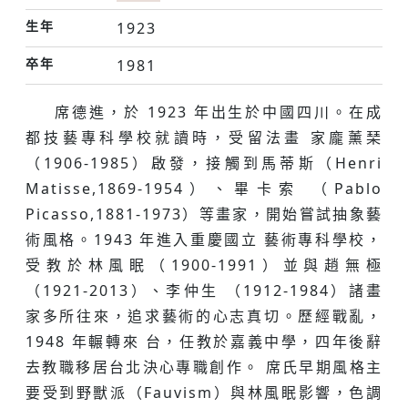
生年
1923
卒年
1981
席德進，於 1923 年出⽣於中國四川。在成
都技藝專科學校就讀時，受留法畫 家龐薰琹
（1906-1985）啟發，接觸到⾺蒂斯（Henri
Matisse,1869-1954）、畢卡索 （Pablo
Picasso,1881-1973）等畫家，開始嘗試抽象藝
術風格。1943 年進入重慶國⽴ 藝術專科學校，
受教於林風眠（1900-1991）並與趙無極
（1921-2013）、李仲⽣ （1912-1984）諸畫
家多所往來，追求藝術的⼼志真切。歷經戰亂，
1948 年輾轉來 台，任教於嘉義中學，四年後辭
去教職移居台北決⼼專職創作。 席氏早期風格主
要受到野獸派（Fauvism）與林風眠影響，⾊調