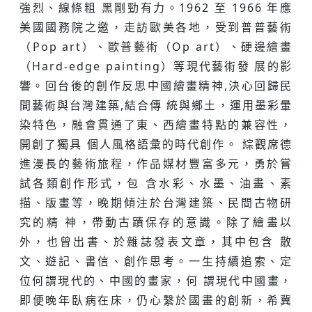
強烈、線條粗 ⿊剛勁有⼒。1962 至 1966 年應
美國國務院之邀，⾛訪歐美各地，受到普普藝術
（Pop art）、歐普藝術（Op art）、硬邊繪畫
（Hard-edge painting）等現代藝術發 展的影
響。回台後的創作反思中國繪畫精神,決⼼回歸民
間藝術與台灣建築,結合傳 統與鄉⼟，運⽤墨彩暈
染特⾊，融會貫通了東、西繪畫特點的兼容性，
開創了獨具 個⼈風格語彙的時代創作。 綜觀席德
進漫長的藝術旅程，作品媒材豐富多元，勇於嘗
試各類創作形式，包 含⽔彩、⽔墨、油畫、素
描、版畫等，晚期傾注於台灣建築、民間古物研
究的精 神，帶動古蹟保存的意識。除了繪畫以
外，也曾出書、於雜誌發表⽂章，其中包含 散
⽂、遊記、書信、創作思考。⼀⽣持續追索、定
位何謂現代的、中國的畫家，何 謂現代中國畫，
即便晚年臥病在床，仍⼼繫於國畫的創新，希冀