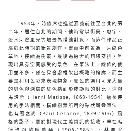
1953年，時值席德進從嘉義前往至台北的第
二年，居住台北的期間，他時常以街景、廟宇、
淡水河邊風光等場景為描繪對象，而這件作品正
屬於此時期的街景創作。畫面中前景為一片綠色
草地，接續為樹叢，最後為房舍的錯綜安排，呈
現出具有空間感受的景色，在筆法上，線條的使
用並不多，僅在房舍處框架出概略的輪廓，而主
要是利用色彩來表現物象，顏色的選用可見大量
的綠色與深處的紅色牆面形成顯眼的對比，這與
馬諦斯（Henri Matisse, 1869-1954）擅長使
用的手法相關，描繪樹葉所用的點狀層疊筆法，
也有著塞尚（Paul Cézanne, 1839-1906）風
格的影子。關於對現代主義資訊的接收，早在席
德進跟隨龐薫琹（1906-1985）、林風眠