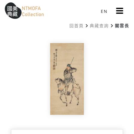
更
EN
跳到中間主要內容區
網站導覽
:::
多
選
回首頁
典藏查詢
關雲長
單
:::