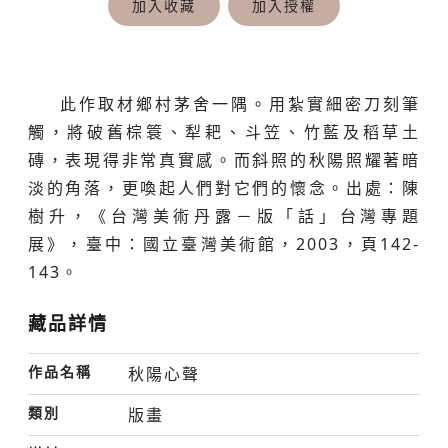
加入收藏
加入授權
此作取材鄉村茅舍一隅。用紮實細密刀刻筆
觸，將破舊棕簑、犁耙、斗笠、竹藍及稻草土
磚，表現得非常真實感。而斜照的秋陽照耀著暗
淡的角落，更喚起人們對它們的懷念。出處：陳
樹升，《台灣美術丹露－版「話」台灣專題
展》，臺中：國立臺灣美術館，2003，頁142-
143。
藏品詳情
作品名稱
秋陽心聲
類別
版畫