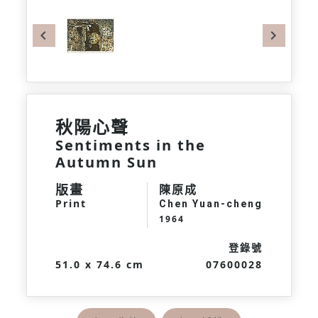
Previous
Next
秋陽心聲
Sentiments in the
Autumn Sun
版畫
陳原成
Print
Chen Yuan-cheng
1964
登錄號
51.0 x 74.6 cm
07600028