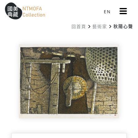
更
EN
跳到中間主要內容區
網站導覽
:::
多
選
回首頁
藝術家
秋陽心聲
單
:::