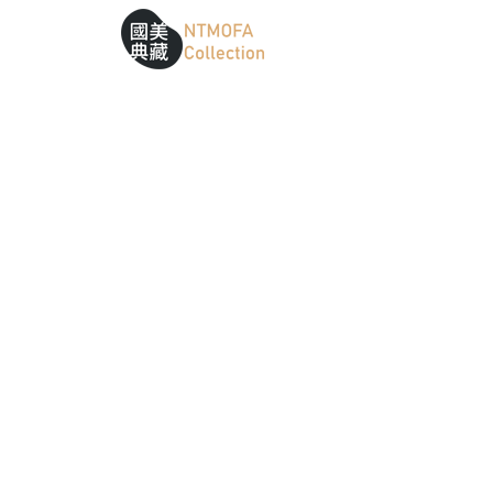
跳到中間主要內容區
網站導覽
:::
:::