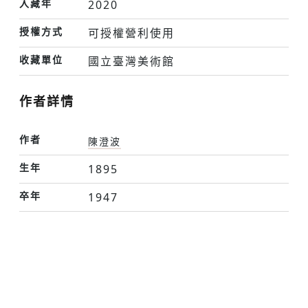
入藏年
2020
授權方式
可授權營利使用
收藏單位
國立臺灣美術館
作者詳情
作者
陳澄波
生年
1895
卒年
1947