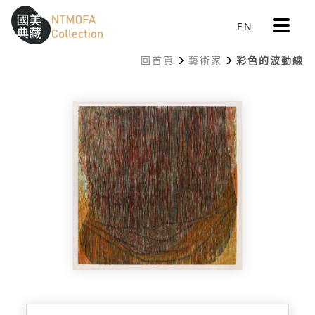
更
EN
跳到中間主要內容區
網站導覽
:::
多
選
回首頁
藝術家
彩色的波動線
單
:::