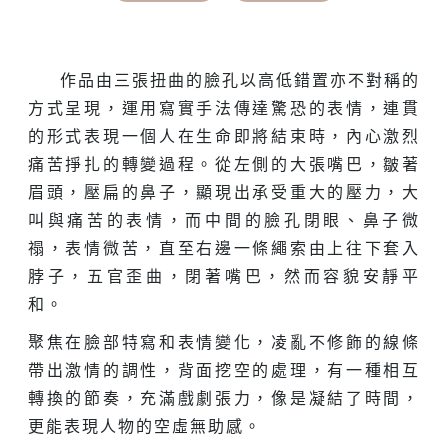
作品由三張扭曲的臉孔以高低錯置亦不對稱的
方式呈現，運用寫實手法傳達驚恐的表情，連貫
的形式表現一個人在生命即將結束時，內心激烈
痛苦掙扎的轉變過程。從左側的大張嘴巴，皺著
眉頭，壓扁的鼻子，顯現出承受重大的壓力，大
叫與痛苦的表情，而中間的臉孔閉眼、鼻子微
禢，表情微苦，直至右邊一條繩索由上往下套入
脖子，五官歪曲，閉著嘴巴，然而容貌安靜平
和。
聚焦在臉部特寫和表情變化，凌亂不修飾的線條
帶出激情的調性，背面挖空的處理，有一種相互
轉換的節奏，充滿戲劇張力，像是凝結了時間，
更能表現人物的空虛無助感。