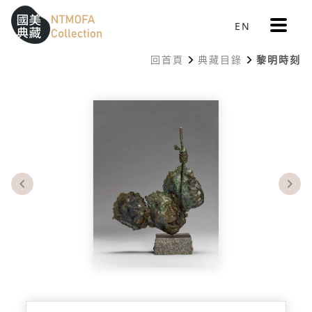
更
EN
跳到中間主要內容區
網站導覽
:::
多
選
回首頁
典藏目錄
黎明時刻
單
:::
Previous
Nex