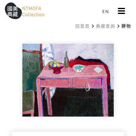
更
EN
跳到中間主要內容區
網站導覽
:::
多
選
回首頁
典藏查詢
靜物
單
:::