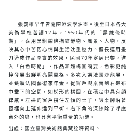
張義雄早年曾隨陳澄波學油畫。後至日本各大
美術學校苦讀12年，1950年代的「黑線條時
期」，喜用黑粗線條描繪靜物、風景、人物，反
映其心中苦悶心情與生活沈重壓力。擅長運用畫
刀造成作品厚實的效果，民國70年定居巴黎，進
入「白色時期」，作品漸趨構圖簡要，色彩更純
粹發展出鮮明亮麗風格。多次入選法國沙龍展，
並獲頒法國藝術家年金。從窗戶與桌面到右邊布
巾垂下的空間，如梯形的構圖，在穩定中具有韻
律感。左邊的窗戶撐住左傾的桌子，讓桌腳沿著
窗框向上延伸達到平衡。右下角的深綠除了呼應
窗外的綠，也具有平衡重量的功能。
出處：國立臺灣美術館典藏詮釋資料。