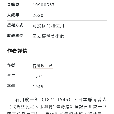
登錄號
10900567
入藏年
2020
授權方式
可授權營利使用
收藏單位
國立臺灣美術館
作者詳情
作者
石川欽一郎
生年
1871
卒年
1945
石川欽一郎（1871-1945），日本靜岡縣人
（《舊殖民地人事總覽˙ 臺灣編》登記石川欽一郎
的本籍為東京）。曾兩度至臺灣任教，擔任臺北