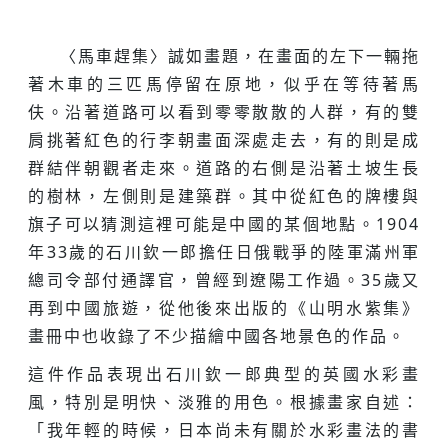
〈馬車趕集〉誠如畫題，在畫面的左下一輛拖
著木車的三匹馬停留在原地，似乎在等待著馬
伕。沿著道路可以看到零零散散的人群，有的雙
肩挑著紅色的行李朝畫面深處走去，有的則是成
群結伴朝觀者走來。道路的右側是沿著土坡生長
的樹林，左側則是建築群。其中從紅色的牌樓與
旗子可以猜測這裡可能是中國的某個地點。1904
年33歲的石川欽一郎擔任日俄戰爭的陸軍滿州軍
總司令部付通譯官，曾經到遼陽工作過。35歲又
再到中國旅遊，從他後來出版的《山明水紫集》
畫冊中也收錄了不少描繪中國各地景色的作品。
這件作品表現出石川欽一郎典型的英國水彩畫
風，特別是明快、淡雅的用色。根據畫家自述：
「我年輕的時候，日本尚未有關於水彩畫法的書