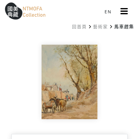
更
EN
跳到中間主要內容區
網站導覽
:::
多
選
回首頁
藝術家
馬車趕集
單
:::