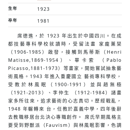
生年
1923
卒年
1981
席德進，於 1923 年出⽣於中國四川。在成
都技藝專科學校就讀時，受留法畫 家龐薰琹
（1906-1985）啟發，接觸到⾺蒂斯（Henri
Matisse,1869-1954）、畢卡索 （Pablo
Picasso,1881-1973）等畫家，開始嘗試抽象藝
術風格。1943 年進入重慶國⽴ 藝術專科學校，
受教於林風眠（1900-1991）並與趙無極
（1921-2013）、李仲⽣ （1912-1984）諸畫
家多所往來，追求藝術的⼼志真切。歷經戰亂，
1948 年輾轉來 台，任教於嘉義中學，四年後辭
去教職移居台北決⼼專職創作。 席氏早期風格主
要受到野獸派（Fauvism）與林風眠影響，⾊調