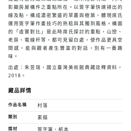
彰顯房屋構件之重點所在。以簽字筆快速掃出的
線及點，構成濃密繁盛的草叢與樹葉，體現席氏
運用簽字筆作畫技巧的熟稔與其獨到風格。構圖
的「虛實對比」是此時席氏探討的重點，山巒、
老房、電線杆等，都可見留白處，使作品更具空
間感，能與觀者產生豐富的對話，別有一番趣
味。
出處：朱昱瑄，國立臺灣美術館典藏詮釋資料，
2018。
藏品詳情
作品名稱
村落
類別
素描
媒材
簽字筆、紙本