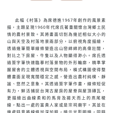
此幅《村落》為席德進1967年創作的風景素
描，主題呈現1960年代席氏著重關懷台灣鄉土民
情的農村景致。其將畫面切割為幾近相似大小的
山與天空及村落地景兩部分，以俯視角度描繪，
透過幾筆簡單線條營造出山巒綿綿的高偉壯闊，
對比之下房屋、牛隻以及人物顯得渺小。席氏透
過簽字筆快速臨摹村落景物的外形輪廓，精準掌
握屋舍的立體透視與空間布局，橫式構圖使得整
體畫面呈現寬闊穩定之感，營造出農村純樸、靜
謐、悠然之意象。其透過簽字筆作畫，線條短促
有力，鮮活捕捉台灣古屋房的屋脊與屋頂磚瓦，
更描繪出曲線柔和的馬背及揚天而上的燕尾稜
線，點出一處的富貴人家或是宗祠廟宇。其並在
幾處特意將線條加深加粗，暗示光影明暗，同時