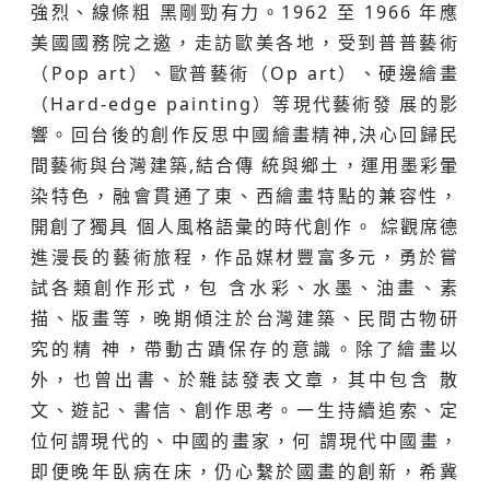
強烈、線條粗 ⿊剛勁有⼒。1962 至 1966 年應
美國國務院之邀，⾛訪歐美各地，受到普普藝術
（Pop art）、歐普藝術（Op art）、硬邊繪畫
（Hard-edge painting）等現代藝術發 展的影
響。回台後的創作反思中國繪畫精神,決⼼回歸民
間藝術與台灣建築,結合傳 統與鄉⼟，運⽤墨彩暈
染特⾊，融會貫通了東、西繪畫特點的兼容性，
開創了獨具 個⼈風格語彙的時代創作。 綜觀席德
進漫長的藝術旅程，作品媒材豐富多元，勇於嘗
試各類創作形式，包 含⽔彩、⽔墨、油畫、素
描、版畫等，晚期傾注於台灣建築、民間古物研
究的精 神，帶動古蹟保存的意識。除了繪畫以
外，也曾出書、於雜誌發表⽂章，其中包含 散
⽂、遊記、書信、創作思考。⼀⽣持續追索、定
位何謂現代的、中國的畫家，何 謂現代中國畫，
即便晚年臥病在床，仍⼼繫於國畫的創新，希冀