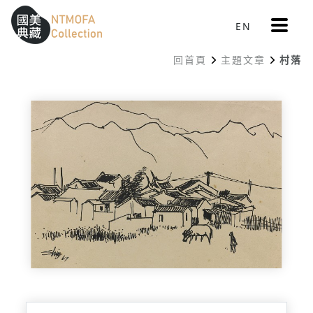
更
EN
跳到中間主要內容區
網站導覽
:::
多
選
回首頁
主題文章
村落
單
:::