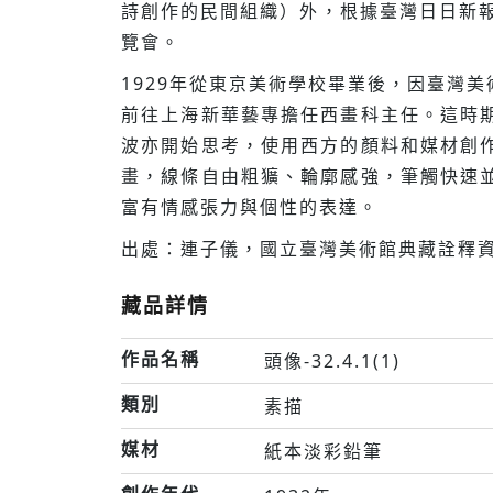
詩創作的民間組織）外，根據臺灣日日新報
覽會。
1929年從東京美術學校畢業後，因臺灣
前往上海新華藝專擔任西畫科主任。這時
波亦開始思考，使用西方的顏料和媒材創
畫，線條自由粗獷、輪廓感強，筆觸快速
富有情感張力與個性的表達。
出處：連子儀，國立臺灣美術館典藏詮釋資
藏品詳情
作品名稱
頭像-32.4.1(1)
類別
素描
媒材
紙本淡彩鉛筆