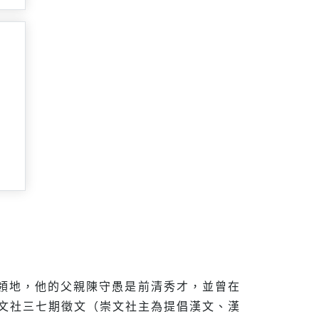
的領地，他的父親陳守愚是前清秀才，並曾在
崇文社三七期徵文（崇文社主為提倡漢文、漢