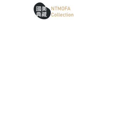
跳到中間主要內容區
網站導覽
:::
:::