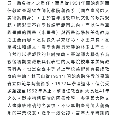
員，肩負掄才之重任。而且從1951年開始應聘而
任教於臺灣省立師範學院藝術系（國立臺灣師大
美術系前身），由於當年接駁中原文化的政策規
範，膠彩畫不在學校課程範圍之內，而以注重筆
趣墨韻的國畫（水墨畫）與西畫為學校美術教育
之主要內容。這對長久以來膠彩、水墨兼長，甚
至書法和詩文、漢學也頗具素養的林玉山而言，
自然可以很輕鬆的無縫接軌。臺灣師大藝術系為
戰後初期臺灣最具代表性的大專院校專業美術教
育科系，也是全臺中等以上學校美術師資養成教
育的主軸。林玉山從1951年開始應聘任教於臺灣
省立師範學院藝術系，1977年辦理退休，但仍受
邀兼課至1992年為止，前後任教臺師大長達41年
之久。戰後初期臺灣的國畫教學，多沿著大陸文
人畫傳統臨稿的老習慣，不少早期臺灣師大藝術
系的畢業校友，幾乎一致公認，當年大學時期的