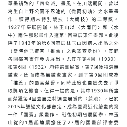
筆墨韻致的「四條派」畫風。在川端期間，曾以
寫生自上野公園不忍池的〈微雨初晴〉之水墨畫
作，獲得期末特別競技（大競技）的二等獎。
1927年臺展開辦，林玉山以〈大南門〉和〈水
牛〉兩件膠彩畫作入選第1回臺展東洋畫部。此後
除了1943年的第6回府展林玉山因病未出品之外
（當時他已擁有「推薦」之免鑑查身份），其餘
各回都有畫作參與展出。尤其在第4回（1930）
和第6回（1932）均特選臺展賞，第7回獲特選無
鑑查，因而成為無鑑查畫家，到了第9回則成為
「推薦」的最高榮譽。同時此後也自然失去了爭
取獎項之機會。值得一提的是，其中1930年所畫
而榮獲第4回臺展之特選臺展賞的〈蓮池〉，已於
2015年通過文化部審定，成為臺灣近代繪畫的第
一件「國寶」級畫作。 戰後初期省展開辦，林玉
山從的1屆起連續擔任了27屆的國畫部評審委