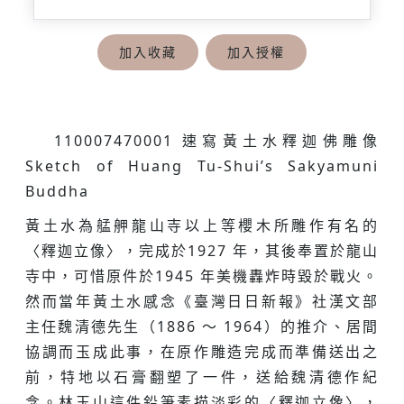
加入收藏
加入授權
110007470001 速寫黃土水釋迦佛雕像
Sketch of Huang Tu-Shui’s Sakyamuni
Buddha
黃土水為艋舺龍山寺以上等櫻木所雕作有名的
〈釋迦立像〉，完成於1927 年，其後奉置於龍山
寺中，可惜原件於1945 年美機轟炸時毀於戰火。
然而當年黃土水感念《臺灣日日新報》社漢文部
主任魏清德先生（1886 ～ 1964）的推介、居間
協調而玉成此事，在原作雕造完成而準備送出之
前，特地以石膏翻塑了一件，送給魏清德作紀
念。林玉山這件鉛筆素描淡彩的〈釋迦立像〉，