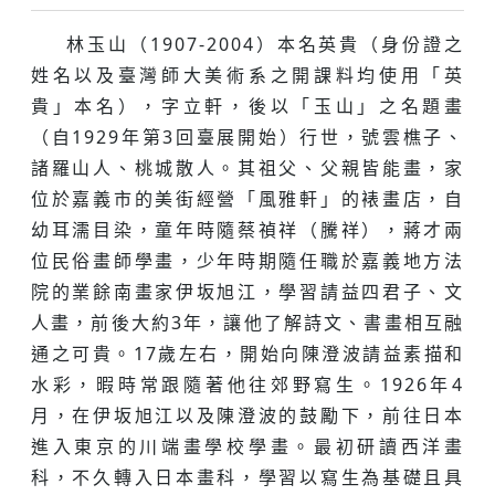
林玉山（1907-2004）本名英貴（身份證之
姓名以及臺灣師大美術系之開課料均使用「英
貴」本名），字立軒，後以「玉山」之名題畫
（自1929年第3回臺展開始）行世，號雲樵子、
諸羅山人、桃城散人。其祖父、父親皆能畫，家
位於嘉義市的美街經營「風雅軒」的裱畫店，自
幼耳濡目染，童年時隨蔡禎祥（騰祥），蔣才兩
位民俗畫師學畫，少年時期隨任職於嘉義地方法
院的業餘南畫家伊坂旭江，學習請益四君子、文
人畫，前後大約3年，讓他了解詩文、書畫相互融
通之可貴。17歲左右，開始向陳澄波請益素描和
水彩，暇時常跟隨著他往郊野寫生。1926年4
月，在伊坂旭江以及陳澄波的鼓勵下，前往日本
進入東京的川端畫學校學畫。最初研讀西洋畫
科，不久轉入日本畫科，學習以寫生為基礎且具