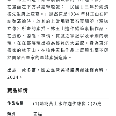
在畫面左下方以鉛筆題識：「民國廿三年於魏清
德先生府上速寫。」顯然這是1934 年林玉山在拜
訪魏清德時，於其府上當場對著石膏翻塑〈釋迦
立像〉所畫的素描。林玉山這件鉛筆素描作品，
在造形、姿態、神情、質感之掌握以及筆觸的表
現，在在都展現出極為優質的大局感。身為東洋
畫家的林玉山，在這件素描作品上展現出毫不遜
於同輩西畫家的卓越素描造詣。
出處：黃冬富，國立臺灣美術館典藏詮釋資料，
2024。
藏品詳情
作品名稱
(1)速寫黃土水釋迦佛雕像；(2)廟
類別
素描