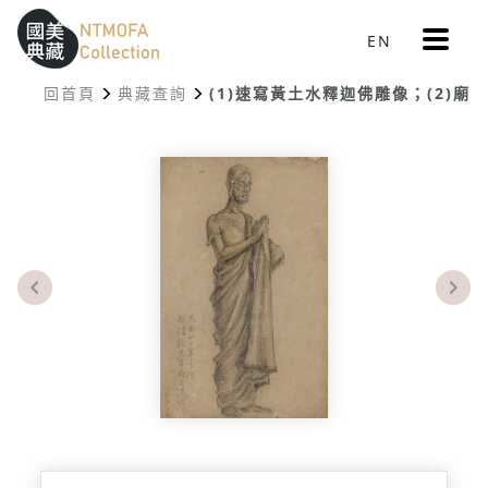
更
EN
跳到中間主要內容區
網站導覽
:::
多
選
回首頁
典藏查詢
(1)速寫黃土水釋迦佛雕像；(2)廟
單
:::
Previous
Nex