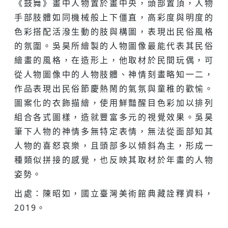
《鼓舞》畫中人物置於畫中央，頭部置頂，人物
手部肢體如同機械般上下僵直，高彩度與明度的
色彩搭配活潑生動的肢與構圖，表現出民俗風格
的氛圍。吳昊所繪製的人物圖像最能代表其民俗
繪畫的風格，在造形上，他取材於民間玩偶，可
從人物圖像中的人物肢體、神情刻畫略知一二，
作品表現出民俗節慶熱鬧的氣氛與童稚的歡愉。
圖案化的衣飾描繪，使用鮮豔醒目色彩加以排列
組合各式圖樣，造就豐富多元的視覺效果。吳昊
筆下人物的神情多無特定表情，無法從面部知其
人物的喜怒哀樂，且頭部多以傾斜為主，形成一
種類似拼接的感覺，也反映其取材於年畫的人物
姿勢。
出處：陳昭如，國立臺灣美術館典藏詮釋資料，
2019。