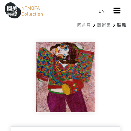
更
EN
跳到中間主要內容區
網站導覽
:::
多
選
回首頁
藝術家
鼓舞
單
:::