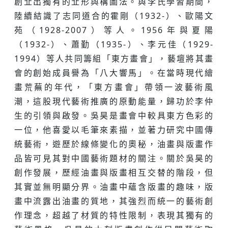
創㐀出獨有的㐀形與構圖法。與李氏學習期間，
陸續結識了志同道合的霍剛（1932-）、歐陽文
苑（1928-2007）等人。1956年與夏陽
（1932-）、蕭勤（1935-）、李元佳（1929-
1994）等人共同籌組「東方畫會」，藝壇將其畫
會的創始成員譽為「八大響馬」。在當時現代繪
畫荒蕪的年代，「東方畫會」帶領一波藝術風
潮，這股現代藝術推廣的原動能量，歸功於李仲
生的引領與啟發。吳昊是畫會中較具東方色彩的
一位，他喜愛以毛筆來素描，並著力研究中國傳
統藝術，遊歷於線條變化的奧秘，油畫與版畫作
品皆可見其對中國藝術題材的關注。關於吳昊的
創作發展，歷經油畫與版畫相互交替的階段，但
其實並無明顯分界。油畫中蘊含版畫的趣味，版
畫中流露出油畫的質地，其強烈而統一的藝術創
作理念，超越了材質的特性限制，表現其獨有的