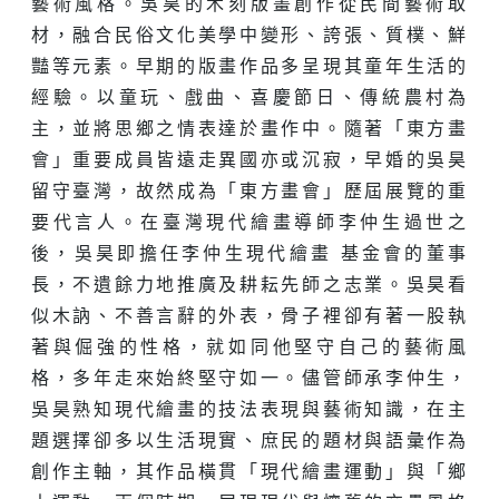
藝術風格。吳昊的木刻版畫創作從民間藝術取
材，融合民俗文化美學中變形、誇張、質樸、鮮
豔等元素。早期的版畫作品多呈現其童年生活的
經驗。以童玩、戲曲、喜慶節日、傳統農村為
主，並將思鄉之情表達於畫作中。隨著「東方畫
會」重要成員皆遠走異國亦或沉寂，早婚的吳昊
留守臺灣，故然成為「東方畫會」歷屆展覽的重
要代言人。在臺灣現代繪畫導師李仲生過世之
後，吳昊即擔任李仲生現代繪畫 基金會的董事
長，不遺餘力地推廣及耕耘先師之志業。吳昊看
似木訥、不善言辭的外表，骨子裡卻有著一股執
著與倔強的性格，就如同他堅守自己的藝術風
格，多年走來始終堅守如一。儘管師承李仲生，
吳昊熟知現代繪畫的技法表現與藝術知識，在主
題選擇卻多以生活現實、庶民的題材與語彙作為
創作主軸，其作品橫貫「現代繪畫運動」與「鄉