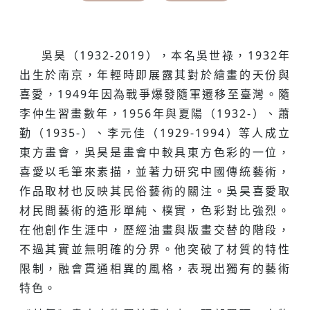
吳昊（1932-2019），本名吳世祿，1932年
出生於南京，年輕時即展露其對於繪畫的天份與
喜愛，1949年因為戰爭爆發隨軍遷移至臺灣。隨
李仲生習畫數年，1956年與夏陽（1932-）、蕭
勤（1935-）、李元佳（1929-1994）等人成立
東方畫會，吳昊是畫會中較具東方色彩的一位，
喜愛以毛筆來素描，並著力研究中國傳統藝術，
作品取材也反映其民俗藝術的關注。吳昊喜愛取
材民間藝術的造形單純、樸實，色彩對比強烈。
在他創作生涯中，歷經油畫與版畫交替的階段，
不過其實並無明確的分界。他突破了材質的特性
限制，融會貫通相異的風格，表現出獨有的藝術
特色。