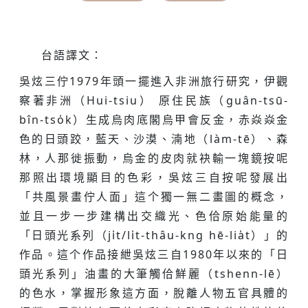
台語譯文：
吳炫三佇1979年頭一擺進入非洲旅行研究，伊觀
察著非洲（Hui-tsiu） 原住民族（guân-tsū-
bîn-tso̍k）生成烏肉底閣烏甲會反金，赤焱焱金
色的日頭跤，藍天、沙漠、湳地（làm-tē）、森
林，人那徙振動，烏金的皮肉就袂輸一塊鏡按呢
那照出環境顯目的色彩，吳炫三自按呢發展出
「共風景畫佇人面」這个獨一無二畫圖的概念，
並且一步一步建構出交織光、色佮原始能量的
「日頭光系列（ji̍t/li̍t-thâu-kng hē-lia̍t）」的
作品。這个作品接紲吳炫三自1980年以來的「日
頭光系列」油畫的大筆觸佮鮮麗（tshenn-lē）
的色水，掌握形象這方面，脫離人物五官具體的