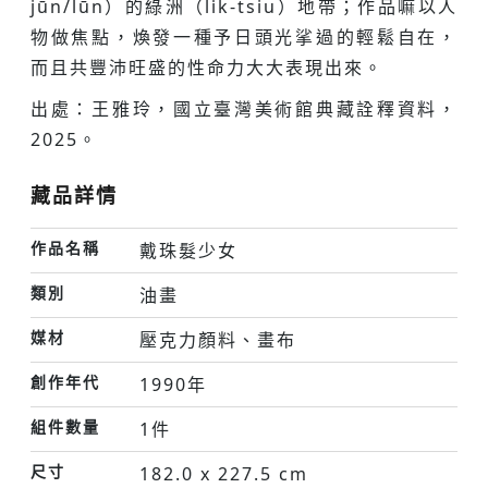
jūn/lūn）的綠洲（li̍k-tsiu）地帶；作品嘛以人
物做焦點，煥發一種予日頭光挲過的輕鬆自在，
而且共豐沛旺盛的性命力大大表現出來。
出處：王雅玲，國立臺灣美術館典藏詮釋資料，
2025。
藏品詳情
作品名稱
戴珠髮少女
類別
油畫
媒材
壓克力顏料、畫布
創作年代
1990年
組件數量
1件
尺寸
182.0 x 227.5 cm