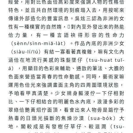
經營，用對比色面佮高彩度來強調人物的性格佮
特色，並且共自然環境的刻痕塌入去，用按呢來
傳達外部造化的豐富訊息。吳炫三認為非洲的女
性有一種樸實的自然媠，𪜶對內至外發出來的熱能
佮力量，有一種言語袂得形容的性命力
（sènn/sìnn-miā-la̍t）。作品內底的非洲少女
（siàu-lí/lú）有結一寡看著真複雜，嘛有文化內
涵佮在地流行美感的珠髮墜仔（tsu-huat tuī-
á），用顯目的色彩來輔助、通敨的筆法、大膽的
色面來營造當青春的性命動感。同時，藝術家嘛
運用色佮光來強調畫面主角的四周圍環境狀態，
予咱看甲真清楚。少女規身軀浸佇一下仔相對
比、一下仔相結合的明麗色水內底，浪漫多彩的
翠綠佮艷黃炤佇面頂，看會出來人物毋是踮佇予
熱毒的日頭光損斷的焦燥沙漠（sua-bo̍k）大
地，閣較成是有發樹仔草仔、較滋潤（tsu-