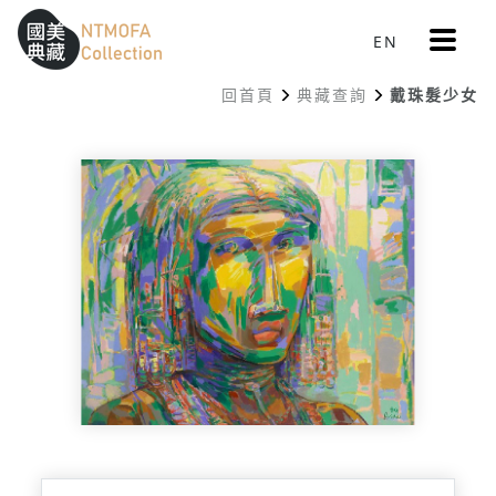
更
EN
跳到中間主要內容區
網站導覽
:::
多
選
回首頁
典藏查詢
戴珠髮少女
單
:::