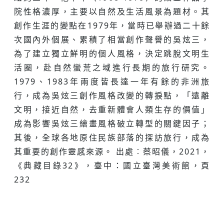
院性格濃厚，主要以自然及生活風景為題材。其
創作生涯的變點在1979年，當時已舉辦過二十餘
次國內外個展、累積了相當創作聲譽的吳炫三，
為了建立獨立鮮明的個人風格，決定跳脫文明生
活圈，赴自然蠻荒之域進行長期的旅行研究。
1979、1983年兩度皆長達一年有餘的非洲旅
行，成為吳炫三創作風格改變的轉捩點，「遠離
文明，接近自然，去重新體會人類生存的價值」
成為影響吳炫三繪畫風格破立轉型的關鍵因子；
其後，全球各地原住民族部落的探訪旅行，成為
其重要的創作靈感來源。 出處︰蔡昭儀，2021，
《典藏目錄32》，臺中：國立臺灣美術館，頁
232