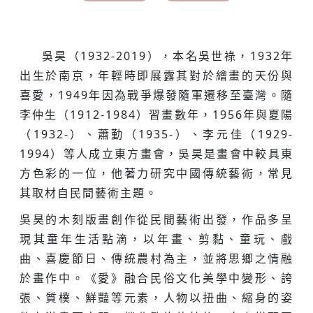
吳昊（1932-2019），本名吳世祿，1932年
出生於南京，年輕時即展露其對於繪畫的天份與
喜愛，1949年因為戰爭爆發隨軍遷移至臺灣。隨
李仲生（1912-1984）習畫數年，1956年與夏陽
（1932-）、蕭勤（1935-）、李元佳（1929-
1994）等人成立東方畫會，吳昊是畫會中較具東
方色彩的一位，他著力研究中國傳統藝術，常見
其取材自民間藝術主題。
吳昊的木刻版畫創作從民間藝術出發，作品多呈
現其童年生活點滴，以年畫、剪黏、童玩、戲
曲、喜慶節日、傳統農村為主，並將思鄉之情融
於畫作中。《愛》融合民俗文化美學中變形、誇
張、質樸、鮮豔等元素，人物以扭曲、縮身的姿