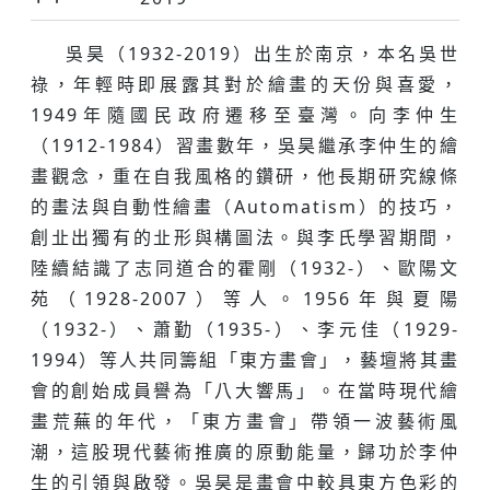
吳昊（1932-2019）出生於南京，本名吳世
祿，年輕時即展露其對於繪畫的天份與喜愛，
1949年隨國民政府遷移至臺灣。向李仲生
（1912-1984）習畫數年，吳昊繼承李仲生的繪
畫觀念，重在自我風格的鑽研，他長期研究線條
的畫法與自動性繪畫（Automatism）的技巧，
創㐀出獨有的㐀形與構圖法。與李氏學習期間，
陸續結識了志同道合的霍剛（1932-）、歐陽文
苑（1928-2007）等人。1956年與夏陽
（1932-）、蕭勤（1935-）、李元佳（1929-
1994）等人共同籌組「東方畫會」，藝壇將其畫
會的創始成員譽為「八大響馬」。在當時現代繪
畫荒蕪的年代，「東方畫會」帶領一波藝術風
潮，這股現代藝術推廣的原動能量，歸功於李仲
生的引領與啟發。吳昊是畫會中較具東方色彩的