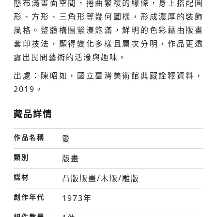
態布滿畫面空間，捲曲繁複的線條，身上搭配圓
形、方形、三角形等幾何圖樣，形成濃厚的裝飾
風格。整體構圖緊湊飽滿，鮮明的色彩藉由版畫
套印技法，顯得變化多樣且層次分明，作品更透
露出民間藝術的活潑與趣味。
出處：陳昭如，國立臺灣美術館典藏詮釋資料，
2019。
藏品詳情
作品名稱
愛
類別
版畫
媒材
凸版版畫/木版/雕版
創作年代
1973年
組件數量