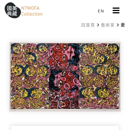
更
EN
跳到中間主要內容區
網站導覽
:::
多
選
回首頁
藝術家
愛
單
:::