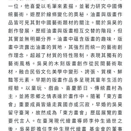
一位，他喜愛以毛筆來素描，並著力研究中國傳
統藝術，遊歷於線條變化的奧秘，油畫與版畫作
品皆可見其對中國藝術題材的關注。關於吳昊的
創作發展，歷經油畫與版畫相互交替的階段，但
其實並無明顯分界。油畫中蘊含版畫的趣味，版
畫中流露出油畫的質地，其強烈而統一的藝術創
作理念，超越了材質的特性限制，表現其獨有的
藝術風格。吳昊的木刻版畫創作從民間藝術取
材，融合民俗文化美學中變形、誇張、質樸、鮮
豔等元素。早期的版畫作品多呈現其童年生活的
經驗。以童玩、戲曲、喜慶節日、傳統農村為
主，並將思鄉之情表達於畫作中。隨著「東方畫
會」重要成員皆遠走異國亦或沉寂，早婚的吳昊
留守臺灣，故然成為「東方畫會」歷屆展覽的重
要代言人。在臺灣現代繪畫導師李仲生過世之
後，吳昊即擔任李仲生現代繪畫 基金會的董事