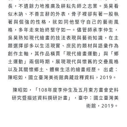
長，不遺餘力地推廣及耕耘先師之志業。吳昊看
似木訥、不善言辭的外表，骨子裡卻有著一股執
著與倔強的性格，就如同他堅守自己的藝術風
格，多年走來始終堅守如一。儘管師承李仲生，
吳昊熟知現代繪畫的技法表現與藝術知識，在主
題選擇卻多以生活現實、庶民的題材與語彙作為
創作主軸，其作品橫貫「現代繪畫運動」與「鄉
土運動」兩個時期，展現現代與懷舊的交疊風格
以及其關懷鄉土、體察生活的繪畫經歷。 出處：
陳昭如，國立臺灣美術館典藏詮釋資料，2019。
陳昭如，「108年度李仲生及五月東方畫會史料
研究暨描述資料撰研計畫」，臺中：國立臺灣美
術館，2019。