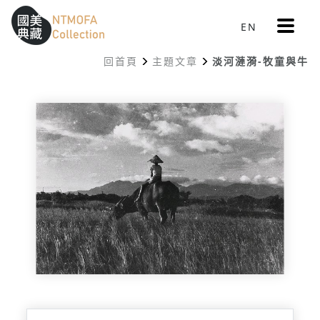
更
EN
跳到中間主要內容區
網站導覽
:::
多
選
回首頁
主題文章
淡河漣漪-牧童與牛
單
:::