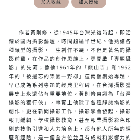
加入收藏
加入授權
作者黃則修，從1945年台灣光復時起，即活
躍於國內攝影藝壇，時間超過半世紀。他熟諳各
種類型的攝影，一生創作不輟，不但是著名的攝
影前輩，在作品的創作思維上，更開啟「專題攝
影」的先河；像他1961年的「龍山寺」和1962
年的「被遺忘的樂園—野柳」這兩個創始專題，
早已成為系列專題的經典里程碑，在台灣攝影發
展史上永遠佔有重要地位。黃則修自詡為「台灣
攝影的獨行俠」，事實上他除了各種靜態攝影的
創作，更在新聞攝影工作，攝影學會發起、攝影
報刊編輯、學校攝影教育，甚至報業攝影彩色印
刷的技術引進和人力培育上，都有他人所無的經
歷和經驗，是一個全方位並且有成就和影響力的