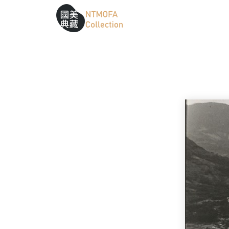
跳到中間主要內容區
網站導覽
:::
:::