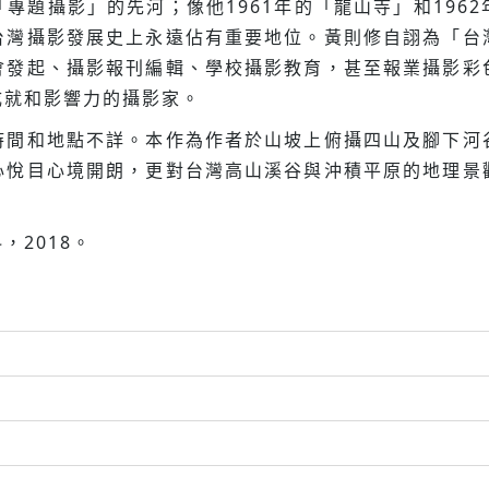
專題攝影」的先河；像他1961年的「龍山寺」和196
台灣攝影發展史上永遠佔有重要地位。黃則修自詡為「台
會發起、攝影報刊編輯、學校攝影教育，甚至報業攝影彩
成就和影響力的攝影家。
時間和地點不詳。本作為作者於山坡上俯攝四山及腳下河
心悅目心境開朗，更對台灣高山溪谷與沖積平原的地理景
2018。