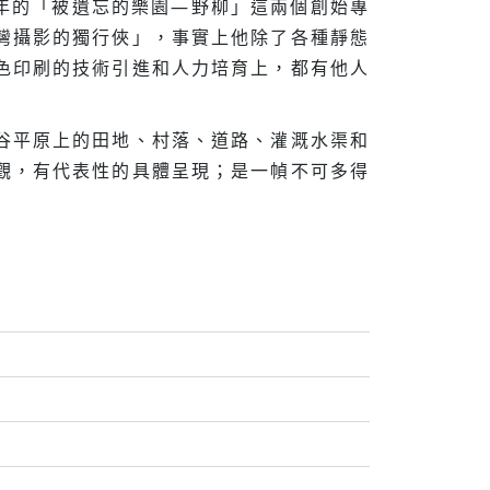
2年的「被遺忘的樂園—野柳」這兩個創始專
灣攝影的獨行俠」，事實上他除了各種靜態
色印刷的技術引進和人力培育上，都有他人
谷平原上的田地、村落、道路、灌溉水渠和
觀，有代表性的具體呈現；是一幀不可多得