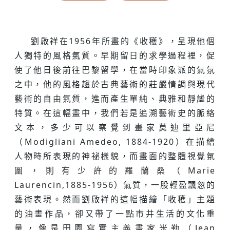
劉啟祥在1956年所畫的《收穫》，呈現他個
人獨特的風格氣質。早期留日的求學過程裡，促
使了他日後前往巴黎留學，在當時印象派的氣氛
之中，他的風格趨於古典藝術的莊嚴情調與現代
藝術的自由氣質，進而產生單純、典雅和靜謐的
特質。在這幅畫中，我們若是追溯藝術史的脈絡
文本，多少可以察覺到畫家莫迪里亞尼
（Modigliani Amedeo, 1884-1920）在描繪
人物時所表現的神祕樣貌，而畫面的整體視覺氛
圍，則有少許的羅蘭桑（Marie
Laurencin,1885-1956）氣質，一股輕盈飄忽的
藝術表現。然而劉啟祥的這幅描繪「收穫」主題
的油畫作品，卻又帶了一點市井生活的文化重
量，像是田園寫實主義畫家米勒（Jean