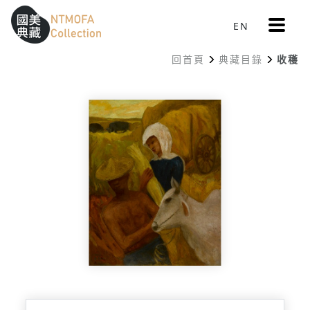
更
EN
跳到中間主要內容區
網站導覽
:::
多
選
回首頁
典藏目錄
收穫
單
:::