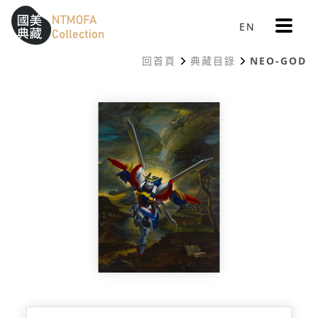
更
EN
跳到中間主要內容區
網站導覽
:::
多
選
回首頁
典藏目錄
NEO-GOD
單
:::