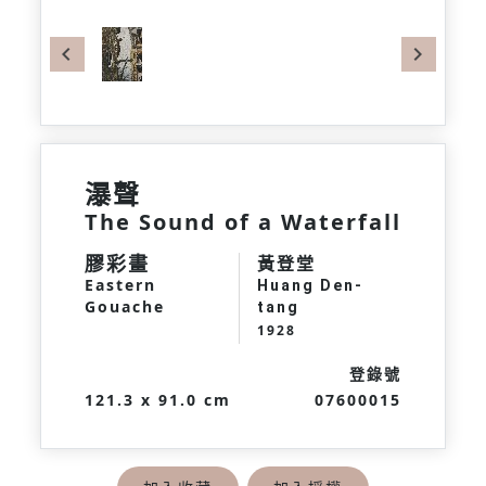
Previous
Next
瀑聲
The Sound of a Waterfall
膠彩畫
黃登堂
Eastern
Huang Den-
Gouache
tang
1928
登錄號
121.3 x 91.0 cm
07600015