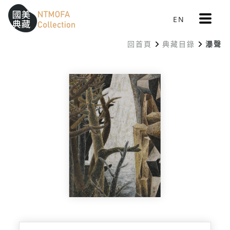
更
EN
跳到中間主要內容區
網站導覽
:::
多
選
回首頁
典藏目錄
瀑聲
單
:::