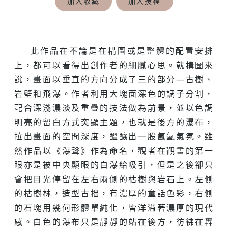
加入收藏
加入授權
此作品在不論是在構圖或是整體的配置安排
上，都可以看得出創作者的細膩心思。就構圖來
說，畫面以垂直的方向分成了三的部分—古樹、
岩壁和飛瀑。作者利用大塊面深色的調子分割，
配合深淺濃淡及重疊的技法做為前景，並以色調
明亮的留白方式突顯主題，也就是後方的瀑布，
拉出畫面的空間深度，醞釀出一股氤氳氣氛。雖
然作品以《瀑聲》作為命名，觀者在觀畫的第一
眼亦是被中央顯眼的白瀑給吸引，但是之後卻只
會把目光停留在左右兩側的枯樹與岩石上。左側
的枯樹林，造型古拙，有濃厚的童話色彩，右側
的石塊用幾何形體單純化，皆洋溢著濃厚的現代
感。白色的瀑布只是靜靜的站在後方，彷彿在轟