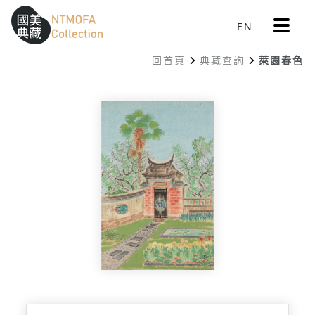
更
EN
跳到中間主要內容區
網站導覽
:::
多
選
回首頁
典藏查詢
萊園春色
單
:::