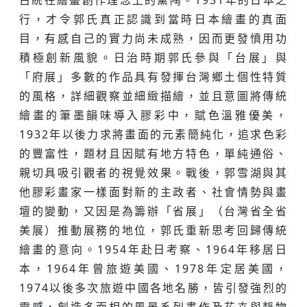
古統在繪畫創作理念上的薰陶。1931年的日本之
行，才令郭氏真正認識到當時日本繪畫的真面
目，有感自己的實力尚未成熟，因而更發憤用功
積極創新風貌。日治時期郭氏參與「台展」與
「府展」多數的作品具有發揮台灣鄉土個性特質
的風格，詳細觀察並細緻描繪，並且意圖將傳統
繪畫的筆墨韻味導入膠彩中，賦色溫雅優美，
1932年以後力求將畫面的元素簡純化，追求色彩
的豐富性，題材且因賦有地方特色，單純通俗、
親切具吸引觀者的視覺效果。戰後，郭雪湖與其
他膠彩畫家一樣面對新的主政者、社會情勢與畫
壇的變動，又因是為籌辦「省展」（台灣省全省
美展）推動展務的地位，郭氏重新思考回歸傳統
繪畫的意向。1954年赴日考察、1964年移居日
本，1964年曾旅遊美國、1978年定居美國，
1974以後多次旅遊中國各地名勝，皆引發強烈的