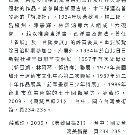
靈感，創造多面相的風景系列畫作及花卉與靜物
題材的作品。曾參與由鄉原古統、木下靜涯為首
發起的「旃壇社」，1934年與曹秋圃、楊三郎、
呂鐵州、陳靜輝、林錦鴻等六人組成「六硯
會」，藉以推廣東洋畫、西洋畫及書法。曾任
「省展」及「台陽美展」的評審委員。重要展覽
除日治時期參加台、府展外，1934年於台北日日
新報社禮堂舉辦首次個展，1957年首次父母女
（郭雪湖、林阿琴、郭禎祥）聯展，1973年美國
加州士連納市文化中心第二次聯展，1987年近二
十年作品展與「前輩畫家三少年特展」，1989年
台北市立美術館的七十回顧展等。薛燕玲，
2009，《典藏目錄21》，台中：國立台灣美術
館，頁234-235。
薛燕玲，2009，《典藏目錄21》，台中：國立台
灣美術館，頁234-235。