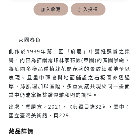
加入收藏
加入授權
萊園春色
此作於1939年第二回「府展」中獲推選賞之榮
譽，內容為描繪霧峰林家花園(萊園)的庭園景緻，
將庭園多樣品種植栽花開茂盛的景致細膩地予以
表現。且畫中磚牆與地面舖設之石板間亦透過
厚、薄肌理加以區隔，多重質感共現於同一畫面
當中仍能掌握整體淡雅和煦的調性。
出處︰馮勝宣，2021，《典藏目錄32》，臺中：
國立臺灣美術館，頁229
藏品詳情