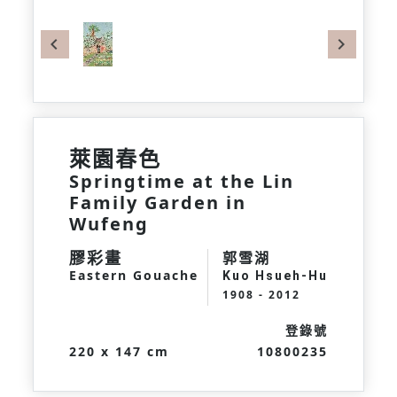
Previous
Next
萊園春色
Springtime at the Lin
Family Garden in
Wufeng
膠彩畫
郭雪湖
Eastern Gouache
Kuo Hsueh-Hu
1908 - 2012
登錄號
220 x 147 cm
10800235