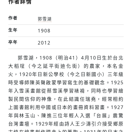
作者詳情
作者
郭雪湖
生年
1908
卒年
2012
郭雪湖，1908（明治41）4月10日生於台北
大稻埕（今之延平街迪化街）的農家，本名金
火，1920年日新公學校（今之日新國小）三年級
時受導師陳英聲啟蒙學習寫生的基礎觀念。1925
年入雪溪畫館從蔡雪溪學習裱褙，同時也學習繪
製民間信仰的神像，在此結識任瑞堯，經常相約
上圖書館利用中國或日本的畫冊資料習畫。1927
年與林玉山、陳進三位年輕人入選「台展」震驚
台灣畫壇。1929年經由詩人王少濤引介接受鄉原