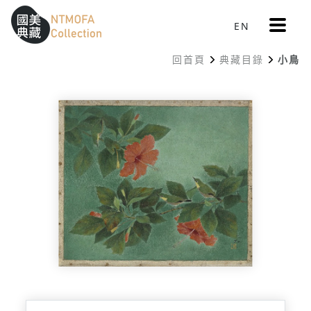
更
EN
跳到中間主要內容區
網站導覽
:::
多
選
回首頁
典藏目錄
小鳥
單
:::