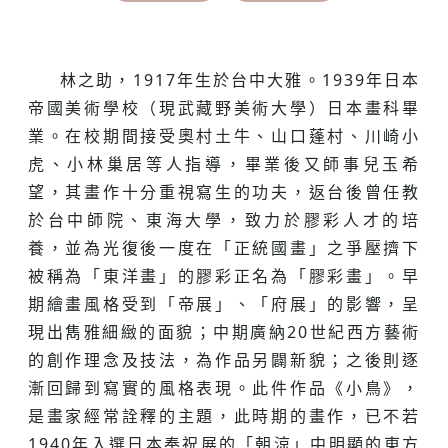
林之助，1917年生於台中大雅。1939年日本
帝國美術學校（現武藏野美術大學）日本畫科畢
業。在校期間接受奧村土牛、山口蓬村、川崎小
虎、小林巢居等人指導，畢業後又師事兒玉希
望，其畫作十分重視寫生的功夫，返台後曾任教
於台中師院、東海大學，致力於膠彩人才的培
養，並為光復後一度在「正統國畫」之爭壓擠下
被稱為「東洋畫」的膠彩正名為「膠彩畫」。早
期繪畫風格受到「帝展」、「府展」的影響，呈
現出雋雅細緻的面貌；中期廣納20世紀西方藝術
的創作理念及技法，為作品另闢新貌；之後則逐
漸回歸到寫實的風格表現。此件作品《小鳥》，
是畫家經常詮釋的主題，此時期的畫作，已不若
1940年入選日本奉祝展的「朝涼」中明顯的東方