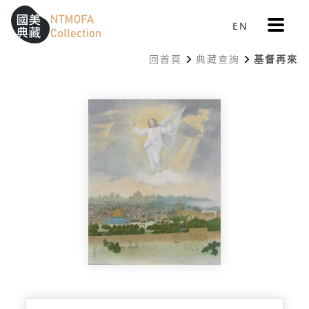
更
EN
跳到中間主要內容區
網站導覽
:::
多
選
回首頁
典藏查詢
基督再來
單
:::