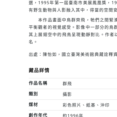
選，1995年第一屆臺南市美展鳳凰獎，1
有野生動物與人影融入其中，得當的空間
本作品畫面中鳥群齊飛，牠們之間緊湊的
平衡觀者的視覺感受。影像中一部分的鳥
其上展翅空中的飛鳥呈現動靜對比。作者以
名。
出處：陳怡如，國立臺灣美術館典藏詮釋資
藏品詳情
作品名稱
群飛
類別
攝影
媒材
彩色照片、紙基、沖印
創作年代
約1996年