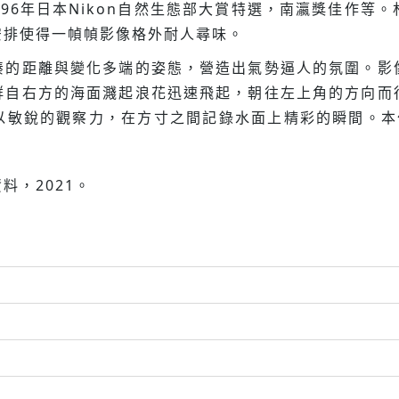
996年日本Nikon自然生態部大賞特選，南瀛獎佳作
安排使得一幀幀影像格外耐人尋味。
距離與變化多端的姿態，營造出氣勢逼人的氛圍。影
群自右方的海面濺起浪花迅速飛起，朝往左上角的方向而
敏銳的觀察力，在方寸之間記錄水面上精彩的瞬間。本作
料，2021。