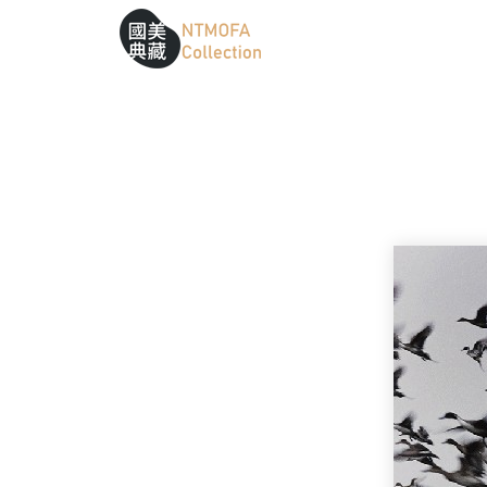
跳到中間主要內容區
網站導覽
:::
:::