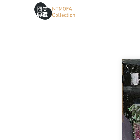
跳到中間主要內容區
網站導覽
:::
:::