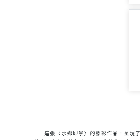
這張〈水鄉即景〉的膠彩作品，呈現