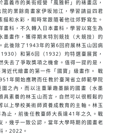
位於嘉義市的美街經營「風雅軒」的裱畫店，
法院的業餘南畫家伊坂旭江，學習請益四君
素描和水彩，暇時常跟隨著他往郊野寫生。
西洋畫科，不久轉入日本畫科，學習以寫生為
水墨畫作，獲得期末特別競技（大競技）的
。此後除了1943年的第6回府展林玉山因病
30）和第6回（1932）均特選臺展賞，
然失去了爭取獎項之機會。值得一提的是，
臺灣近代繪畫的第一件「國寶」級畫作。 戰
951年開始應聘而任教於臺灣省立師範學院
範圍之內，而以注重筆趣墨韻的國畫（水墨
頗具素養的林玉山而言，自然可以很輕鬆的
等以上學校美術師資養成教育的主軸。林玉
2年為止，前後任教臺師大長達41年之久。戰
友，幾乎一致公認，當年大學時期的國畫老
，2022。