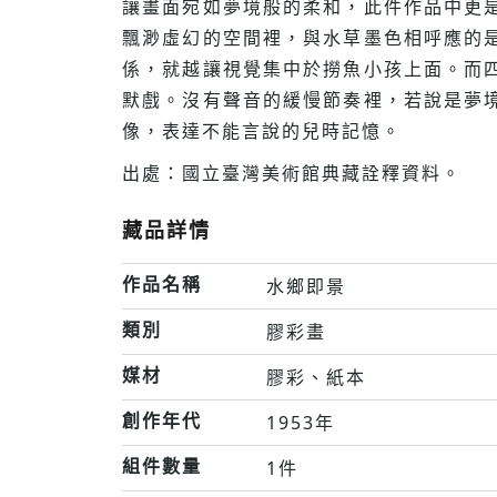
讓畫面宛如夢境般的柔和，此件作品中更
飄渺虛幻的空間裡，與水草墨色相呼應的
係，就越讓視覺集中於撈魚小孩上面。而
默戲。沒有聲音的緩慢節奏裡，若說是夢
像，表達不能言說的兒時記憶。
出處：國立臺灣美術館典藏詮釋資料。
藏品詳情
作品名稱
水鄉即景
類別
膠彩畫
媒材
膠彩、紙本
創作年代
1953年
組件數量
1件