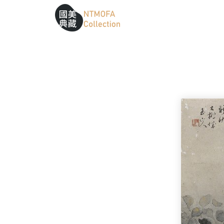
跳到中間主要內容區
網站導覽
:::
:::