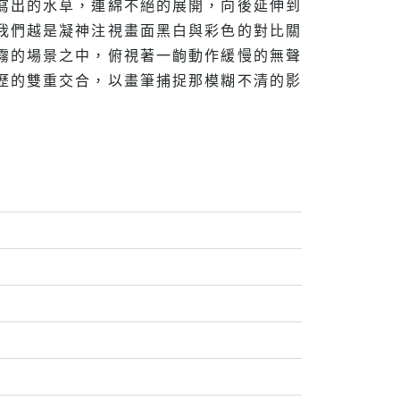
寫出的水草，連綿不絕的展開，向後延伸到
我們越是凝神注視畫面黑白與彩色的對比關
霧的場景之中，俯視著一齣動作緩慢的無聲
歷的雙重交合，以畫筆捕捉那模糊不清的影