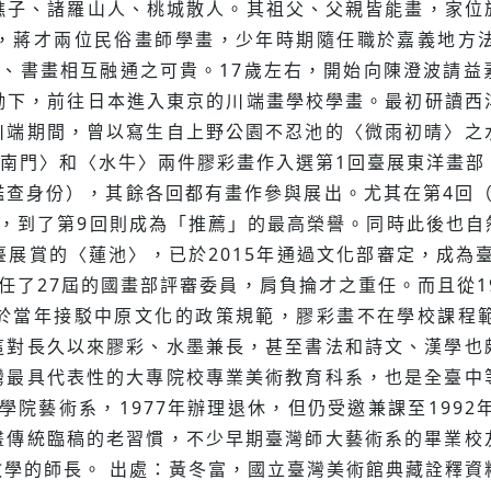
雲樵子、諸羅山人、桃城散人。其祖父、父親皆能畫，家
，蔣才兩位民俗畫師學畫，少年時期隨任職於嘉義地方
文、書畫相互融通之可貴。17歲左右，開始向陳澄波請益
鼓勵下，前往日本進入東京的川端畫學校學畫。最初研讀
川端期間，曾以寫生自上野公園不忍池的〈微雨初晴〉之
大南門〉和〈水牛〉兩件膠彩畫作入選第1回臺展東洋畫部
查身份），其餘各回都有畫作參與展出。尤其在第4回（19
家，到了第9回則成為「推薦」的最高榮譽。同時此後也自
選臺展賞的〈蓮池〉，已於2015年通過文化部審定，成為
任了27屆的國畫部評審委員，肩負掄才之重任。而且從1
於當年接駁中原文化的政策規範，膠彩畫不在學校課程
這對長久以來膠彩、水墨兼長，甚至書法和詩文、漢學也
灣最具代表性的大專院校專業美術教育科系，也是全臺中
學院藝術系，1977年辦理退休，但仍受邀兼課至199
畫傳統臨稿的老習慣，不少早期臺灣師大藝術系的畢業校
學的師長。 出處：黃冬富，國立臺灣美術館典藏詮釋資料