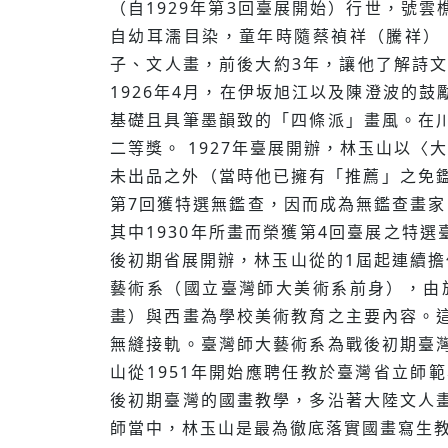
（自1929年第3回臺展開始）行世，號
自幼耳濡目染，童年時隨蔡禎祥（騰祥）
子、文人畫，前後大約3年，讓他了解詩
1926年4月，在伊坂旭江以及陳澄波的
基礎且具筆墨韻致的「四條派」畫風。在
二等獎。 1927年臺展開辦，林玉山以〈
未出品之外（當時他已擁有「推薦」之免鑑
第7回獲特選無鑑查，因而成為無鑑查畫
其中1930年所畫而榮獲第4回臺展之特
後初期省展開辦，林玉山從的1屆起連續擔
藝術系（國立臺灣師大美術系前身），由
畫）與西畫為學校美術教育之主要內容。
無縫接軌。臺灣師大藝術系為戰後初期臺
山從1951年開始應聘任教於臺灣省立師範
後初期臺灣的國畫教學，多沿著大陸文人
師當中，林玉山是最為徹底落實國畫寫生教