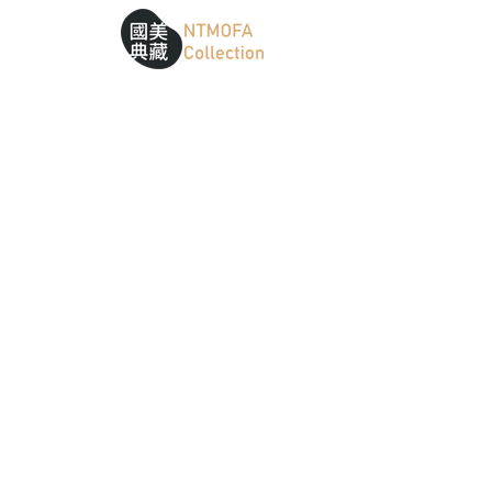
跳到中間主要內容區
網站導覽
:::
:::