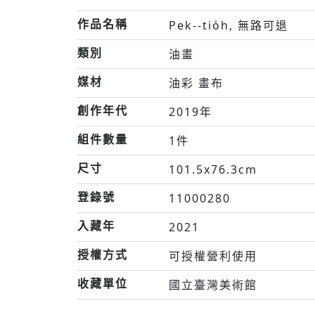
作品名稱
Pek--tio̍h, 無路可退
類別
油畫
媒材
油彩 畫布
創作年代
2019年
組件數量
1件
尺寸
101.5x76.3cm
登錄號
11000280
入藏年
2021
授權方式
可授權營利使用
收藏單位
國立臺灣美術館