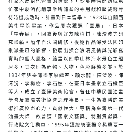
在家人反對他習畫的情況下，從那時候開始就幫
忙家中菸酒配銷事業所儲蓄的零用錢和壓歲錢等
待時機成熟時，計畫到日本留學。 1928年自關西
美術學院畢業，作品屢次獲選「臺展」、日本
「楊春展」，回臺後與好友陳植棋、陳澄波等研
究畫藝。隔年自法國研修，後期作品深受法國印
象派畫風的影響，發展出揉合浪漫風情與光影寫
實時的個人風格，繪畫以四季山林海水景色主題
居多，其次則為靜物、人物，色彩鮮艷多變。於
1934年與臺灣畫家廖繼春、顏水龍、陳澄波、陳
清汾、李梅樹、李石樵、在臺日本畫家立石鐵臣
等人，成立了臺陽美術協會，曾任中華民國油畫
學會及臺陽美術協會之理事長。一生為臺灣的美
術推廣極盡心力，貢獻極大，尊稱為臺灣第一代
油畫大師，故曾獲「國家文藝獎」特別貢獻獎、
行政院文化勳章、1995年獲總統褒揚令與華夏一