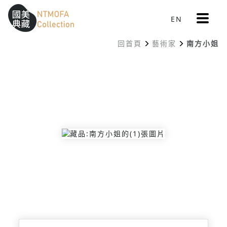
更
EN
跳到中間主要內容區
網站導覽
:::
多
選
回首頁
藝術家
南方小姐
單
:::