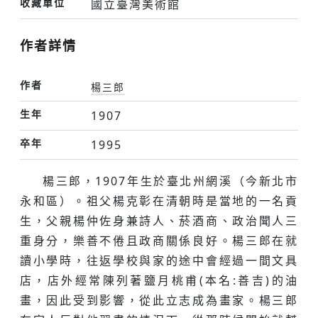
收藏單位
國立臺灣美術館
作者詳情
作者
楊三郎
生年
1907
卒年
1995
楊三郎，1907年生於臺北州網溪（今新北市
永和區）。祖父楊克彰在清朝時是當地的一名貢
生，父親楊仲佐身兼詩人、菸酒商、政治聞人三
重身分，樂善不倦且政商關係良好。楊三郎在就
讀小學時，往返學校與家的途中會經過一間文具
店，店外經常陳列著鹽月桃甫(本名:善吉)的油
畫，因此受到影響，從此立志成為畫家。楊三郎